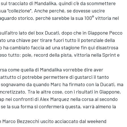
sul tracciato di Mandalika, quindi c'è da scommettere
 sua "collezione". Anche perché, se dovesse uscire
raguardo storico, perchè sarebbe la sua 100° vittoria nel
ull'altro lato del box Ducati, dopo che in Giappone Pecco
 una chiave per tirare fuori tutto il potenziale della
ano ha cambiato faccia ad una stagione fin qui disastrosa
so tutto: pole, record della pista, vittoria nella Sprint e
rsa come quella di Mandalika vorrebbe dire aver
ttutto ci potrebbe permettere di gustarci il tanto
utti sognavamo da quando Marc ha firmato con la Ducati, ma
retizzato. Tra le altre cose, con i risultati in Giappone,
ap nei confronti di
Alex Marquez
nella corsa al secondo
 se la sua forma si confermerà questa, varrà almeno la
un
Marco Bezzecchi
uscito acciaccato dal weekend