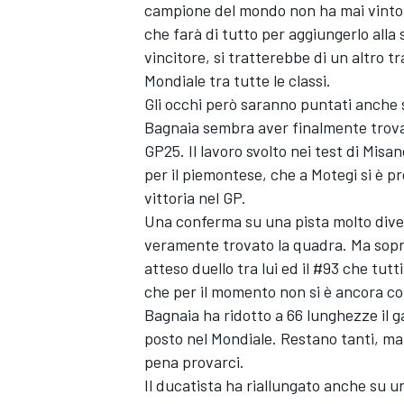
campione del mondo non ha mai vinto 
che farà di tutto per aggiungerlo alla
vincitore, si tratterebbe di un altro t
Mondiale tra tutte le classi.
Gli occhi però saranno puntati anche s
Bagnaia sembra aver finalmente trovato
GP25. Il lavoro svolto nei test di Mis
per il piemontese, che a Motegi si è pre
vittoria nel GP.
Una conferma su una pista molto dive
veramente trovato la quadra. Ma sopra
atteso duello tra lui ed il #93 che t
che per il momento non si è ancora conc
Bagnaia ha ridotto a 66 lunghezze il g
ENDURANCE/GT
posto nel Mondiale. Restano tanti, ma
pena provarci.
Il ducatista ha riallungato anche su 