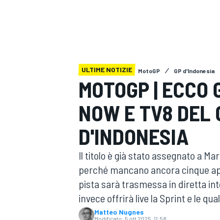
MOTOGP
WEC
ULTIME NOTIZIE
MotoGP
GP d'Indonesia
MOTOGP | ECCO G
NOW E TV8 DEL
WRC
D'INDONESIA
Il titolo è già stato assegnato a M
perché mancano ancora cinque appu
pista sarà trasmessa in diretta in
invece offrirà live la Sprint e le qu
Matteo Nugnes
Modificato:
5 ott 2025, 11:58