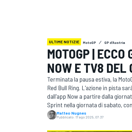
MOTOGP
WEC
ULTIME NOTIZIE
MotoGP
GP d'Austria
MOTOGP | ECCO G
NOW E TV8 DEL 
WRC
Terminata la pausa estiva, la Moto
Red Bull Ring. L'azione in pista sa
dall'app Now a partire dalla giornata
Sprint nella giornata di sabato, con
Matteo Nugnes
Pubblicato:
17 ago 2025, 07:37