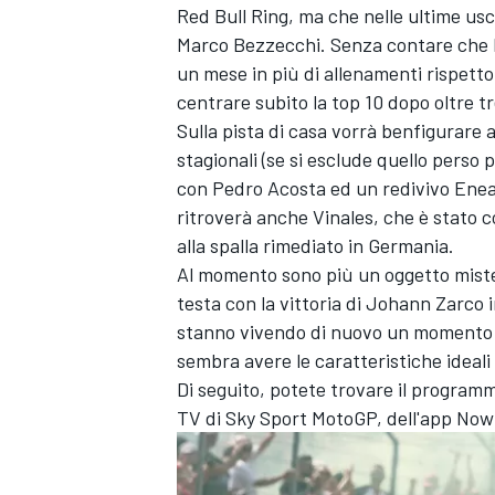
Red Bull Ring, ma che nelle ultime us
Marco Bezzecchi
. Senza contare che 
un mese in più di allenamenti rispetto
centrare subito la top 10 dopo oltre t
Sulla pista di casa vorrà benfigurare 
stagionali (se si esclude quello perso
con
Pedro Acosta
ed un redivivo
Enea
ritroverà anche Vinales, che è stato c
alla spalla rimediato in Germania.
Al momento sono più un oggetto mister
testa con la vittoria di
Johann Zarco
i
stanno vivendo di nuovo un momento un 
sembra avere le caratteristiche ideali
Di seguito, potete trovare il program
ENDURANCE/GT
TV di Sky Sport MotoGP, dell'app Now 