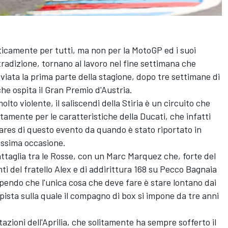
icamente per tutti, ma non per la MotoGP ed i suoi
tradizione, tornano al lavoro nel fine settimana che
viata la prima parte della stagione, dopo tre settimane di
che ospita il Gran Premio d'Austria.
olto violente, il saliscendi della Stiria è un circuito che
amente per le caratteristiche della Ducati, che infatti
res di questo evento da quando è stato riportato in
rissima occasione.
attaglia tra le Rosse, con un
Marc Marquez
che, forte del
ti del fratello Alex e di addirittura 168 su Pecco Bagnaia
pendo che l'unica cosa che deve fare è stare lontano dai
ista sulla quale il compagno di box si impone da tre anni
azioni dell'Aprilia, che solitamente ha sempre sofferto il