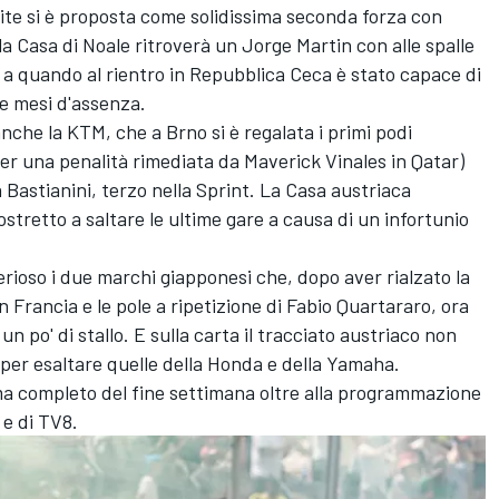
cite si è proposta come solidissima seconda forza con
la Casa di Noale ritroverà un
Jorge Martin
con alle spalle
 a quando al rientro in Repubblica Ceca è stato capace di
re mesi d'assenza.
anche la KTM, che a Brno si è regalata i primi podi
 per una penalità rimediata da Maverick Vinales in Qatar)
 Bastianini
, terzo nella Sprint. La Casa austriaca
ostretto a saltare le ultime gare a causa di un infortunio
ioso i due marchi giapponesi che, dopo aver rialzato la
n Francia e le pole a ripetizione di
Fabio Quartararo
, ora
po' di stallo. E sulla carta il tracciato austriaco non
 per esaltare quelle della Honda e della Yamaha.
ma completo del fine settimana oltre alla programmazione
e di TV8.