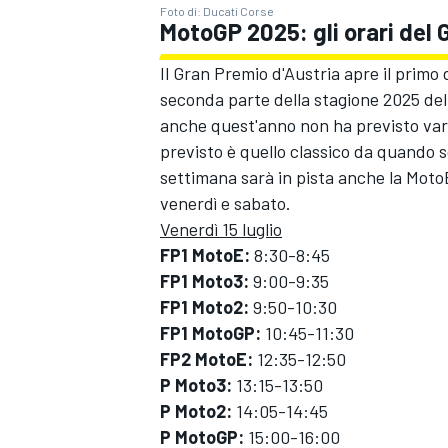
Foto di: Ducati Corse
MotoGP 2025: gli orari del 
Il Gran Premio d'Austria apre il prim
seconda parte della stagione 2025 dell
anche quest'anno non ha previsto vari
previsto è quello classico da quando s
settimana sarà in pista anche la Mot
venerdì e sabato.
Venerdì 15 luglio
FP1 MotoE:
8:30-8:45
FP1 Moto3:
9:00-9:35
FP1 Moto2:
9:50-10:30
FP1 MotoGP:
10:45-11:30
FP2 MotoE:
12:35-12:50
P Moto3:
13:15-13:50
RALLY
P Moto2:
14:05-14:45
P MotoGP:
15:00-16:00