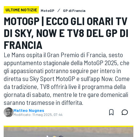
ULTIME NOTIZIE
MotoGP
GP di Francia
MOTOGP | ECCO GLI ORARI TV
DI SKY, NOW E TV8 DEL GP DI
FRANCIA
Le Mans ospita il Gran Premio di Francia, sesto
appuntamento stagionale della MotoGP 2025, che
gli appassionati potranno seguire per intero in
diretta su Sky Sport MotoGP e sull'app Now. Come
da tradizione, TV8 offrirà live il programma della
giornata di sabato, mentre le tre gare domenicali
saranno trasmesse in differita.
Matteo Nugnes
Modificato:
11 mag 2025, 07:44