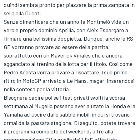
quindi sembra pronto per piazzare la prima zampata in
sella alla Ducati.
Senza dimenticare che un anno fa Montmeló vide un
vero e proprio dominio Aprilia, con
Aleix Espargaro
a
firmare una bellissima doppietta. Dunque, anche le RS-
GP vorranno provare ad essere della partita,
soprattutto con un Maverick Vinales che è ancora
agganciato al trenino della lotta per il titolo. Così come
Pedro Acosta
vorrà provare a riscattare il suo primo
ritiro in MotoGP arrivato a Le Mans, magari inserendosi
nella contesa per la vittoria.
Bisognerà capire poi se i test privati svolti la scorsa
settimana al Mugello possano aver aiutato la Honda e la
Yamaha ad uscire dalle sabbie mobili in cui si trovano
ormai dalla passata stagione. Di seguito, potete trovare
il programma completo del weekend, oltre alla
programmazione TV e quella dei LIVE offerti da