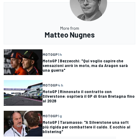
More from
Matteo Nugnes
MOTOGP
1 h
MotoGP | Bezzecchi: "Qui voglio capire che
sensazioni avrò in moto, ma da Aragon sarà
una guerra"
MOTOGP
4 h
MotoGP | Rinnovato il contratto con
Silverstone: ospiterà il GP di Gran Bretagna fino
al 2028
MOTOGP
1 g
MotoGP | Taramasso: "A Silverstone una soft
più rigida per combattere il caldo. E occhio al
blistering"