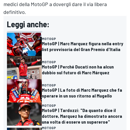
medici della MotoGP a dovergli dare il via libera
definitivo.
Leggi anche:
MOTOGP
MotoGP | Marc Marquez figura nella entry
list provvisoria del Gran Premio d'Italia
MOTOGP
MotoGP | Perché Ducati non ha alcun
dubbio sul futuro di Marc Márquez
MOTOGP
MotoGP | La foto di Marc Marquez che fa
sperare in un suo ritorno al Mugello
MOTOGP
MotoGP | Tardozzi: "Da quanto dice il
dottore, Marquez ha dimostrato ancora
una volta di essere un supereroe"
MOTOGP