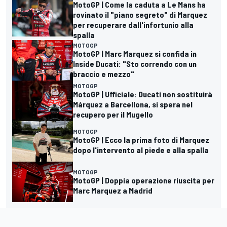
MotoGP | Come la caduta a Le Mans ha
rovinato il "piano segreto" di Marquez
per recuperare dall'infortunio alla
spalla
MOTOGP
MotoGP | Marc Marquez si confida in
Inside Ducati: "Sto correndo con un
braccio e mezzo"
MOTOGP
MotoGP | Ufficiale: Ducati non sostituirà
Márquez a Barcellona, si spera nel
recupero per il Mugello
MOTOGP
MotoGP | Ecco la prima foto di Marquez
dopo l'intervento al piede e alla spalla
MOTOGP
MotoGP | Doppia operazione riuscita per
Marc Marquez a Madrid