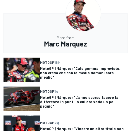
More from
Marc Marquez
MOTOGP
16 h
MotoGP | Márquez: "Calo gomma imprevisto,
non credo che con la media domani sarà
meglio"
MOTOGP
1 g
MotoGP | Márquez: "L'anno scorso facevo la
differenza in punti in cui ora vado un po'
peggio"
MOTOGP
2 g
MotoGP | Marquez: "Vincere un altro titolo non