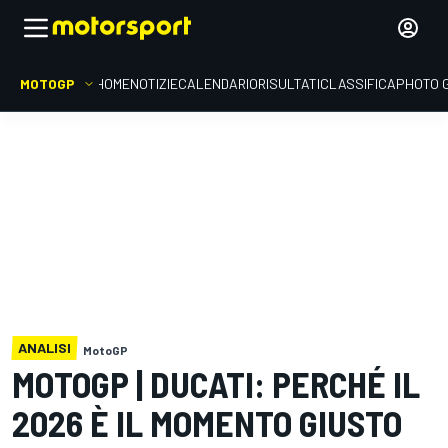
MOTOGP
HOME
NOTIZIE
CALENDARIO
RISULTATI
CLASSIFICA
PHOTO 
ANALISI
MotoGP
MOTOGP | DUCATI: PERCHÉ IL
2026 È IL MOMENTO GIUSTO