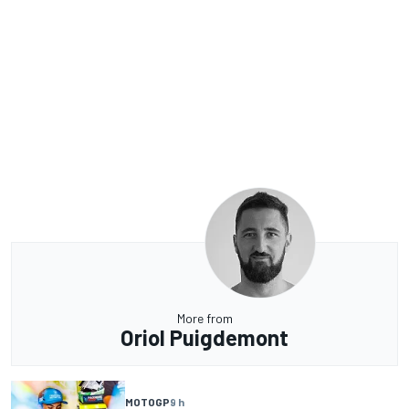
More from
Oriol Puigdemont
MOTOGP
9 h