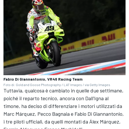
Fabio Di Giannantonio, VR46 Racing Team
Foto di: Gold and Goose Photography / LAT Images / via Getty Images
Tuttavia, qualcosa è cambiato in quelle due settimane,
poiché il reparto tecnico, ancora con Dall'Igna al
timone, ha deciso di differenziare i motori utilizzati da
Marc Márquez, Pecco Bagnaia e Fabio Di Giannantonio,
i tre piloti ufficiali, da quelli montati da Álex Márquez,