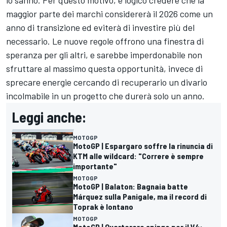
maggior parte dei marchi considererà il 2026 come un
anno di transizione ed eviterà di investire più del
necessario. Le nuove regole offrono una finestra di
speranza per gli altri, e sarebbe imperdonabile non
sfruttare al massimo questa opportunità, invece di
sprecare energie cercando di recuperario un divario
incolmabile in un progetto che durerà solo un anno.
Leggi anche:
MOTOGP
MotoGP | Espargaro soffre la rinuncia di
KTM alle wildcard: "Correre è sempre
importante"
MOTOGP
MotoGP | Balaton: Bagnaia batte
Márquez sulla Panigale, ma il record di
Toprak è lontano
MOTOGP
MotoGP | Quartararo spinge per il V4: