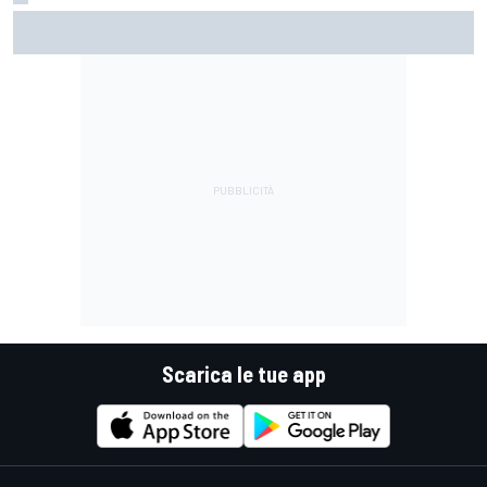
MotoGP | Acosta: "La pista peggiore per KTM, era come
guidare un trapano da cantiere!"
Scarica le tue app