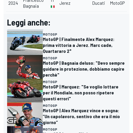
Francesco
IT
2024
Jerez
Ducati
MotoGP
Bagnaia
Leggi anche:
MOTOGP
MotoGP | Finalmente Alex Marquez:
prima vittoria a Jerez. Marc cade,
Quartararo 2°
MOTOGP
MotoGP | Bagnaia deluso: "Devo sempre
guidare in protezione, dobbiamo capire
perchè"
MOTOGP
MotoGP | Marquez: "Se voglio lottare
per il Mondiale, non posso ripetere
questi errori"
MOTOGP
MotoGP | Alex Marquez vince e sogna:
“Un capolavoro, sentivo che era il mio
giorno”
MOTOGP