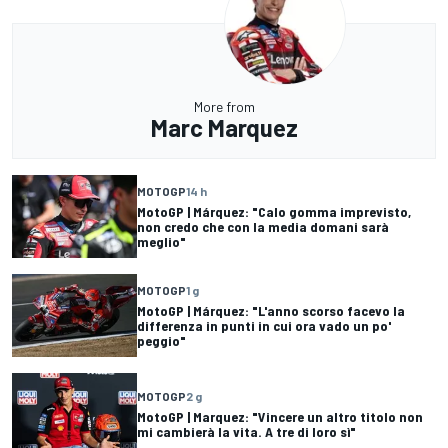
More from
Marc Marquez
MOTOGP
14 h
MotoGP | Márquez: "Calo gomma imprevisto,
non credo che con la media domani sarà
meglio"
MOTOGP
1 g
MotoGP | Márquez: "L'anno scorso facevo la
differenza in punti in cui ora vado un po'
peggio"
MOTOGP
2 g
MotoGP | Marquez: "Vincere un altro titolo non
mi cambierà la vita. A tre di loro sì"