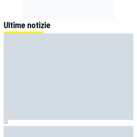
Ultime notizie
MotoGP | Martin capitalizza, Bezzecchi è eroico e Marquez
soffre, ma è ancora un Mondiale senza padrone