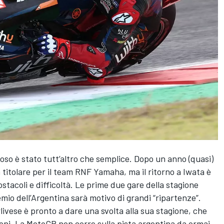
ioso
è stato tutt’altro che semplice. Dopo un anno (quasi)
a titolare per il team RNF Yamaha, ma il ritorno a Iwata è
i ostacoli e difficoltà. Le prime due gare della stagione
mio dell’Argentina sarà motivo di grandi “ripartenze”.
livese è pronto a dare una svolta alla sua stagione, che
ioni. La MotoGP non corre sulla pista argentina da ormai