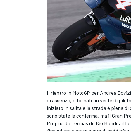
Il rientro in MotoGP per
Andrea Doviz
di assenza, è tornato in veste di pilot
iniziato in salita e la strada è piena d
sono state la conferma, ma il Gran Pre
Proprio da Termas de Rio Hondo, il for
MONOPOSTO
fino ad ora è stata avara di soddisfaz