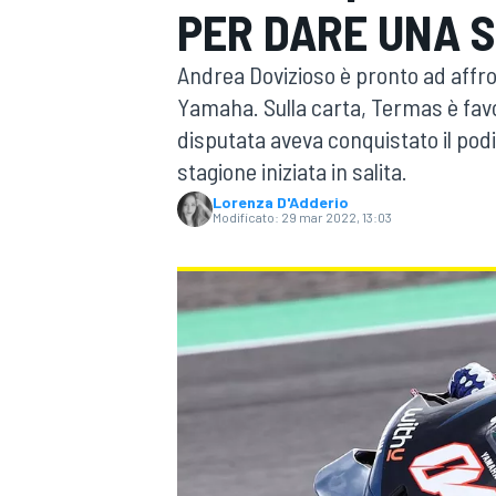
PER DARE UNA 
MOTOGP
WEC
Andrea Dovizioso è pronto ad affron
Yamaha. Sulla carta, Termas è favore
disputata aveva conquistato il podio
stagione iniziata in salita.
Lorenza D'Adderio
Modificato:
29 mar 2022, 13:03
WRC