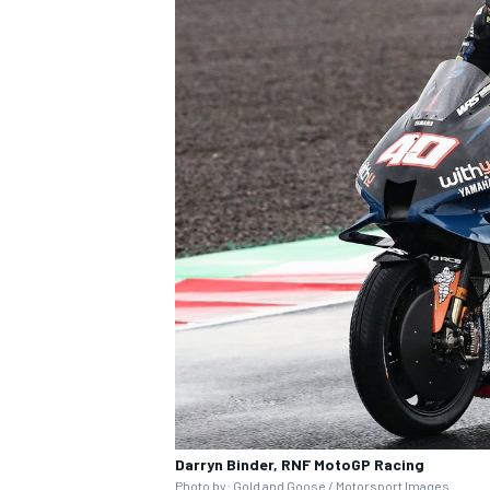
ENDURANCE/GT
Darryn Binder, RNF MotoGP Racing
Photo by: Gold and Goose /
Motorsport Images