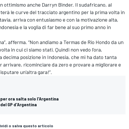
on ottimismo anche
Darryn Binder
. Il sudafricano, al
erà le curve del tracciato argentino per la prima volta in
ttavia, arriva con entusiasmo e con la motivazione alta,
Indonesia e la voglia di far bene al suo primo anno in
ina”, afferma. “Non andiamo a Termas de Rio Hondo da un
volta in cui ci siamo stati. Quindi non vedo l’ora,
a decima posizione in Indonesia, che mi ha dato tanta
r arrivare, ricominciare da zero e provare a migliorare e
sputare un’altra gara!”.
er ora salta solo l'Argentina
 del GP d'Argentina
vidi o salva questo articolo