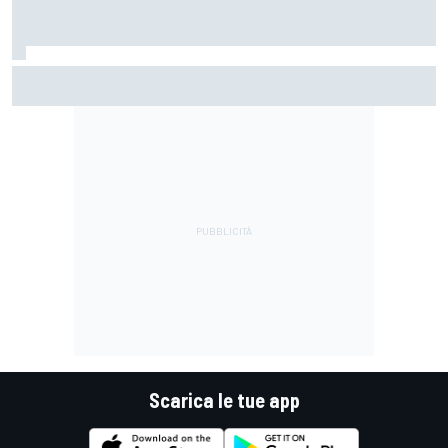
MotoGP | L'Aprilia monopolizza la prima fila di Silverstone
con la pole da record di Martin
Scarica le tue app