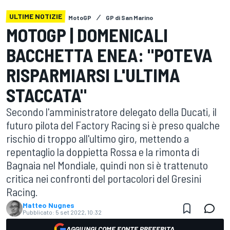
ULTIME NOTIZIE
MotoGP
GP di San Marino
MOTOGP | DOMENICALI
BACCHETTA ENEA: "POTEVA
RISPARMIARSI L'ULTIMA
STACCATA"
Secondo l'amministratore delegato della Ducati, il
futuro pilota del Factory Racing si è preso qualche
rischio di troppo all'ultimo giro, mettendo a
repentaglio la doppietta Rossa e la rimonta di
Bagnaia nel Mondiale, quindi non si è trattenuto
critica nei confronti del portacolori del Gresini
Racing.
Matteo Nugnes
Pubblicato:
5 set 2022, 10:32
AGGIUNGI COME FONTE PREFERITA