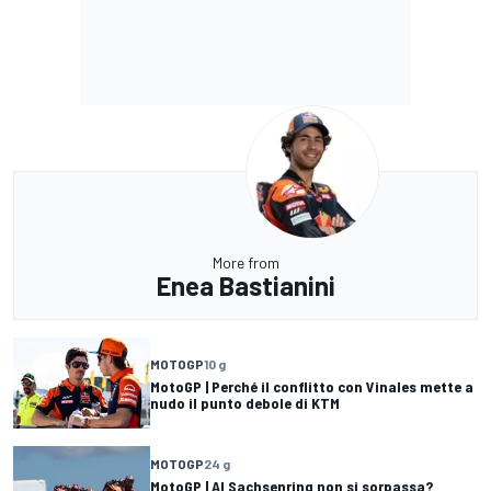
More from
Enea Bastianini
MOTOGP
10 g
MotoGP | Perché il conflitto con Vinales mette a
nudo il punto debole di KTM
MOTOGP
24 g
MotoGP | Al Sachsenring non si sorpassa?