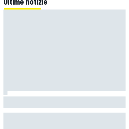
Ultime notizie
MotoGP | Aprilia: sulla RS-GP di Martin spuntano le pinne
sul forcellone