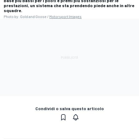
base più bassi per i piloti e premi più sostanziosi per le
prestazioni, un sistema che sta prendendo piede anche in altre
squadre.
Photo by: Gold and Goose /
Motorsport Images
Condividi o salva questo articolo