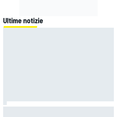
Ultime notizie
MotoGP | Silverstone, Prove: Bezzecchi polverizza il record
con quattro Aprilia nella top 5