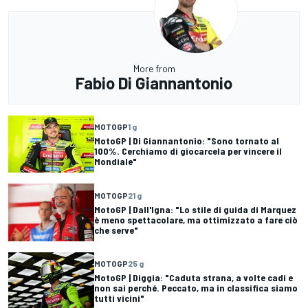
More from
Fabio Di Giannantonio
MOTOGP
1 g
MotoGP | Di Giannantonio: "Sono tornato al
100%. Cerchiamo di giocarcela per vincere il
Mondiale"
MOTOGP
21 g
MotoGP | Dall'Igna: "Lo stile di guida di Marquez
è meno spettacolare, ma ottimizzato a fare ciò
che serve"
MOTOGP
25 g
MotoGP | Diggia: "Caduta strana, a volte cadi e
non sai perché. Peccato, ma in classifica siamo
tutti vicini"