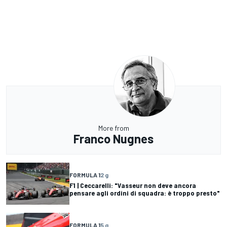
More from
Franco Nugnes
FORMULA 1
2 g
F1 | Ceccarelli: "Vasseur non deve ancora
pensare agli ordini di squadra: è troppo presto"
FORMULA 1
5 g