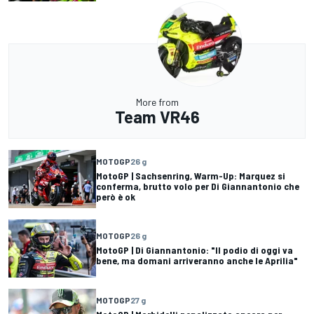
More from
Team VR46
MOTOGP
26 g
MotoGP | Sachsenring, Warm-Up: Marquez si
conferma, brutto volo per Di Giannantonio che
però è ok
MOTOGP
26 g
MotoGP | Di Giannantonio: "Il podio di oggi va
bene, ma domani arriveranno anche le Aprilia"
MOTOGP
27 g