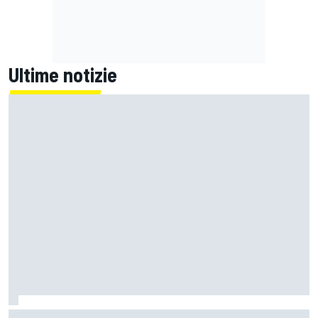
Ultime notizie
MotoGP | Bagnaia: "Non capire perché sono caduto