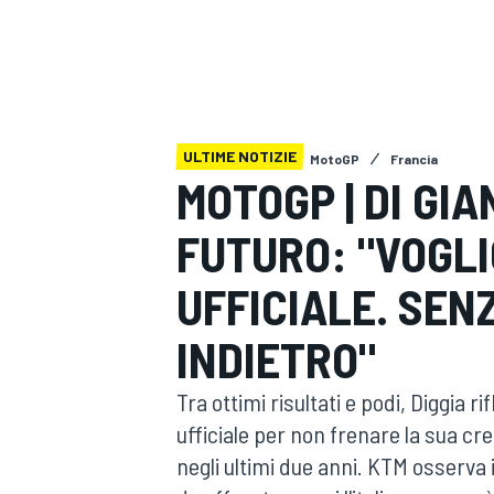
MOTOGP
WEC
ULTIME NOTIZIE
MotoGP
Francia
MOTOGP | DI GI
FUTURO: "VOGL
WRC
UFFICIALE. SEN
INDIETRO"
Tra ottimi risultati e podi, Diggia r
ufficiale per non frenare la sua cr
negli ultimi due anni. KTM osserva