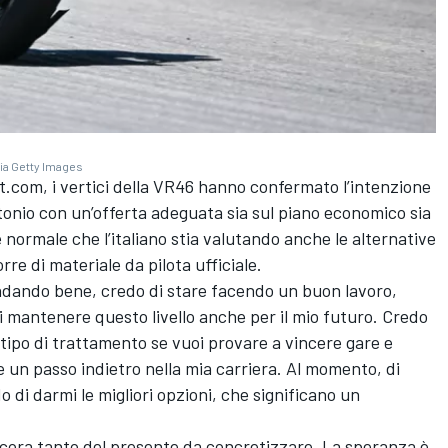
ia Getty Images
rt.com,
i vertici della VR46 hanno confermato l’intenzione
ntonio con un’offerta adeguata sia sul piano economico sia
è normale che l’italiano stia valutando anche le alternative
rre di materiale da pilota ufficiale.
 andando bene, credo di stare facendo un buon lavoro,
i mantenere questo livello anche per il mio futuro. Credo
tipo di trattamento se vuoi provare a vincere gare e
un passo indietro nella mia carriera. Al momento, di
 di darmi le migliori opzioni, che significano un
 ancora tanto del presente da concretizzare. La speranza è