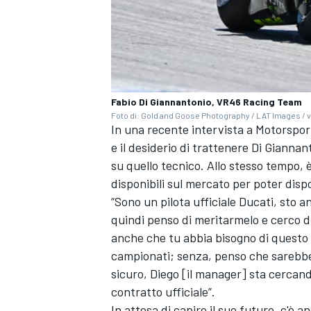
Fabio Di Giannantonio, VR46 Racing Team
Foto di: Gold and Goose Photography / LAT Images / v
In una recente intervista a Motorspo
e il desiderio di trattenere Di Gianna
su quello tecnico. Allo stesso tempo, 
disponibili sul mercato per poter dispo
“Sono un pilota ufficiale Ducati, sto
quindi penso di meritarmelo e cerco d
anche che tu abbia bisogno di questo 
campionati; senza, penso che sarebbe 
MONOMARCA
sicuro, Diego [il manager] sta cercando
contratto ufficiale”.
In attesa di capire il suo futuro, c'è