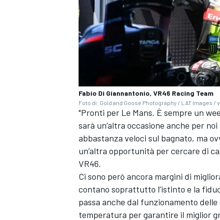
Fabio Di Giannantonio, VR46 Racing Team
Foto di: Gold and Goose Photography / LAT Images / v
"Pronti per Le Mans. È sempre un week
sarà un’altra occasione anche per noi
abbastanza veloci sul bagnato, ma ov
un’altra opportunità per cercare di cap
VR46.
Ci sono però ancora margini di miglio
contano soprattutto l’istinto e la fid
passa anche dal funzionamento delle 
temperatura per garantire il miglior gr