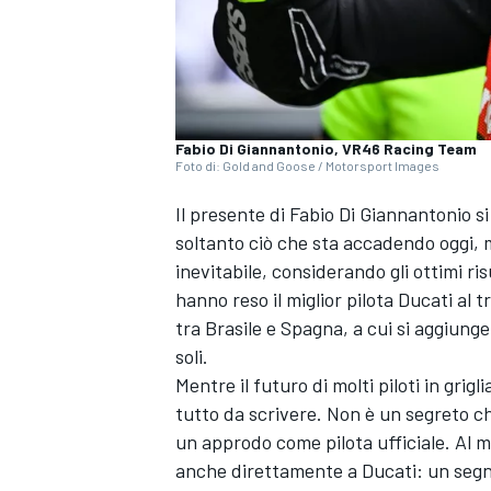
Fabio Di Giannantonio, VR46 Racing Team
Foto di: Gold and Goose / Motorsport Images
Il presente di Fabio Di Giannantonio 
soltanto ciò che sta accadendo oggi,
inevitabile, considerando gli ottimi ri
hanno reso il miglior pilota Ducati al 
tra Brasile e Spagna, a cui si aggiunge
soli.
Mentre il futuro di molti piloti in grig
tutto da scrivere. Non è un segreto che
un approdo come pilota ufficiale. Al m
anche direttamente a Ducati: un segna