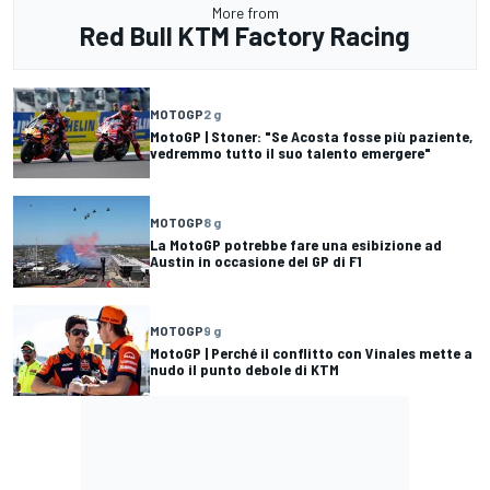
More from
Red Bull KTM Factory Racing
MOTOGP
2 g
MotoGP | Stoner: "Se Acosta fosse più paziente,
vedremmo tutto il suo talento emergere"
MOTOGP
8 g
La MotoGP potrebbe fare una esibizione ad
Austin in occasione del GP di F1
MOTOGP
9 g
MotoGP | Perché il conflitto con Vinales mette a
nudo il punto debole di KTM