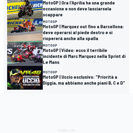
MotoGP | Ora l'Aprilia ha una grande
occasione e non deve lasciarsela
scappare
MOTOGP
MotoGP | Marquez out fino a Barcellona:
deve operarsi al piede destro e si
riopererà anche alla spalla
MOTOGP
MotoGP | Video: ecco il terribile
incidente di Marc Marquez nella Sprint di
Le Mans
MOTOGP
MotoGP | Uccio esclusivo: "Priorità a
Diggia, ma abbiamo anche piani B, C e D"