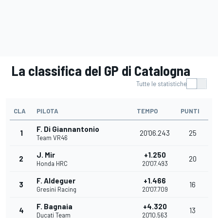
La classifica del GP di Catalogna
Tutte le statistiche
CLA
PILOTA
TEMPO
PUNTI
F. Di Giannantonio
1
20'06.243
25
Team VR46
J. Mir
+1.250
2
20
Honda HRC
20'07.493
F. Aldeguer
+1.466
3
16
Gresini Racing
20'07.709
F. Bagnaia
+4.320
4
13
Ducati Team
20'10.563