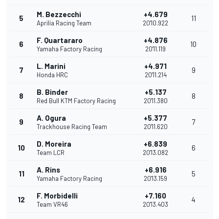
M. Bezzecchi
+4.679
5
11
Aprilia Racing Team
20'10.922
F. Quartararo
+4.876
6
10
Yamaha Factory Racing
20'11.119
L. Marini
+4.971
7
9
Honda HRC
20'11.214
B. Binder
+5.137
8
8
Red Bull KTM Factory Racing
20'11.380
A. Ogura
+5.377
9
7
Trackhouse Racing Team
20'11.620
D. Moreira
+6.839
10
6
Team LCR
20'13.082
A. Rins
+6.916
11
5
Yamaha Factory Racing
20'13.159
F. Morbidelli
+7.160
12
4
Team VR46
20'13.403