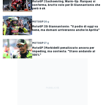
MotoGP | Sachsenring, Warm-Up: Marquez si
conferma, brutto volo per Di Giannantonio che
però è ok
MOTOGP
26 g
MotoGP | Di Giannantonio: "Il podio di oggi va
bene, ma domani arriveranno anche le Aprilia"
MOTOGP
27 g
MotoGP | Morbidelli penalizzato ancora per
impeding, ma contesta: "Stavo andando al
100%"