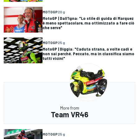
MOTOGP
20 g
MotoGP | Dall'Igna: "Lo stile di guida di Marquez
è meno spettacolare, ma ottimizzato a fare ciò
che serve"
MOTOGP
25 g
MotoGP | Diggia: "Caduta strana, a volte cadi e
non sai perché. Peccato, ma in classifica siamo
tutti vicini"
More from
Team VR46
MOTOGP
25 g