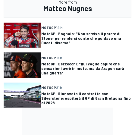
More from
Matteo Nugnes
MOTOGP
14 h
MotoGP | Bagnaia: "Non serviva il parere di
Stoner per rendersi conto che guidavo una
Ducati diversa"
MOTOGP
18 h
MotoGP | Bezzecchi: "Qui voglio capire che
sensazioni avrò in moto, ma da Aragon sarà
una guerra"
MOTOGP
21 h
MotoGP | Rinnovato il contratto con
Silverstone: ospiterà il GP di Gran Bretagna fino
al 2028