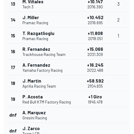
M. Viñales
+10.147
13
3
Tech 3
20'16.390
J. Miller
+10.452
14
2
Pramac Racing
20'16.695
T. Razgatlioglu
+11.808
15
1
Pramac Racing
20'18.051
R. Fernandez
+15.066
16
Trackhouse Racing Team
20'21.309
A. Fernandez
+16.245
17
Yamaha Factory Racing
20'22.488
J. Martin
+58.592
18
Aprilia Racing Team
21'04.835
P. Acosta
+1 Giro
19
Red Bull KTM Factory Racing
19'45.478
A. Marquez
dnf
Gresini Racing
J. Zarco
dnf
Team LCR