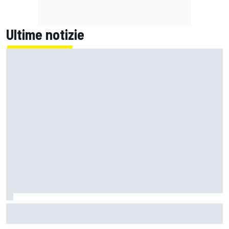
Ultime notizie
Un metro di altezza e 1.600 CV: ecco la Bugatti Destrier