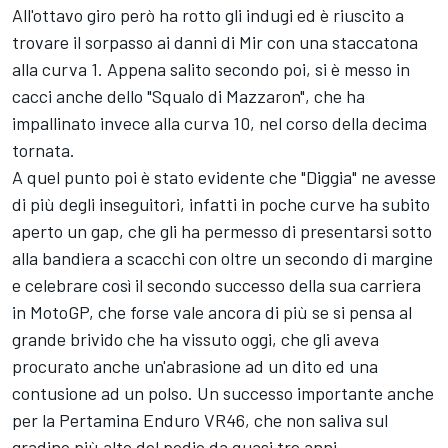
All'ottavo giro però ha rotto gli indugi ed è riuscito a
trovare il sorpasso ai danni di Mir con una staccatona
alla curva 1. Appena salito secondo poi, si è messo in
cacci anche dello "Squalo di Mazzaron", che ha
impallinato invece alla curva 10, nel corso della decima
tornata.
A quel punto poi è stato evidente che "Diggia" ne avesse
di più degli inseguitori, infatti in poche curve ha subito
aperto un gap, che gli ha permesso di presentarsi sotto
alla bandiera a scacchi con oltre un secondo di margine
e celebrare così il secondo successo della sua carriera
in MotoGP, che forse vale ancora di più se si pensa al
grande brivido che ha vissuto oggi, che gli aveva
procurato anche un'abrasione ad un dito ed una
contusione ad un polso. Un successo importante anche
per la Pertamina Enduro VR46, che non saliva sul
gradino più alto del podio da quasi tre anni.