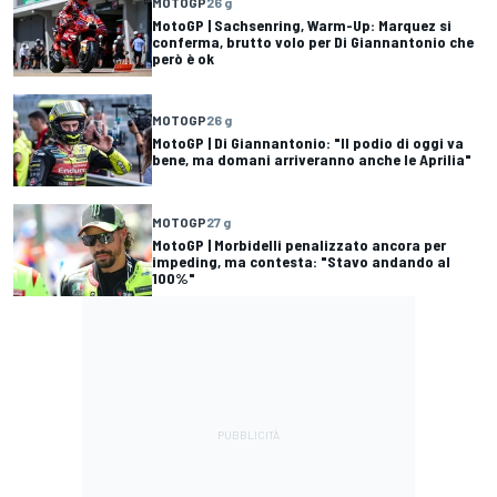
MOTOGP
26 g
MotoGP | Sachsenring, Warm-Up: Marquez si
conferma, brutto volo per Di Giannantonio che
però è ok
MOTOGP
26 g
MotoGP | Di Giannantonio: "Il podio di oggi va
bene, ma domani arriveranno anche le Aprilia"
MOTOGP
27 g
MotoGP | Morbidelli penalizzato ancora per
impeding, ma contesta: "Stavo andando al
100%"