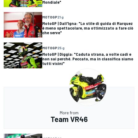
Mondiale"
MOTOGP
21 g
MotoGP | Dall'Igna: "Lo stile di guida di Marquez
è meno spettacolare, ma ottimizzato a fare ciò
che serve"
MOTOGP
25 g
MotoGP | Diggia: "Caduta strana, a volte cadi e
non sai perché. Peccato, ma in classifica siamo
tutti vicini"
More from
Team VR46