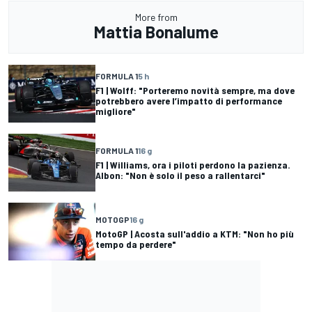
More from
Mattia Bonalume
FORMULA 1
5 h
F1 | Wolff: "Porteremo novità sempre, ma dove
potrebbero avere l’impatto di performance
migliore"
FORMULA 1
16 g
F1 | Williams, ora i piloti perdono la pazienza.
Albon: "Non è solo il peso a rallentarci"
MOTOGP
16 g
MotoGP | Acosta sull'addio a KTM: "Non ho più
tempo da perdere"