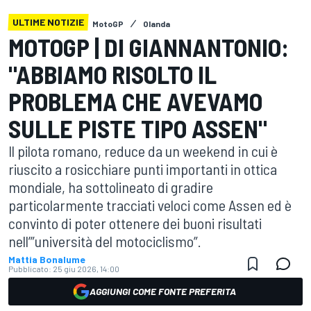
ULTIME NOTIZIE
MotoGP
Olanda
MOTOGP | DI GIANNANTONIO:
"ABBIAMO RISOLTO IL
PROBLEMA CHE AVEVAMO
SULLE PISTE TIPO ASSEN"
Il pilota romano, reduce da un weekend in cui è
riuscito a rosicchiare punti importanti in ottica
mondiale, ha sottolineato di gradire
particolarmente tracciati veloci come Assen ed è
convinto di poter ottenere dei buoni risultati
nell’”università del motociclismo”.
Mattia Bonalume
Pubblicato:
25 giu 2026, 14:00
AGGIUNGI COME FONTE PREFERITA