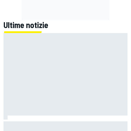
Ultime notizie
Porsche conferma le due 963 in IMSA, ma si guarda anche
al WEC 2030