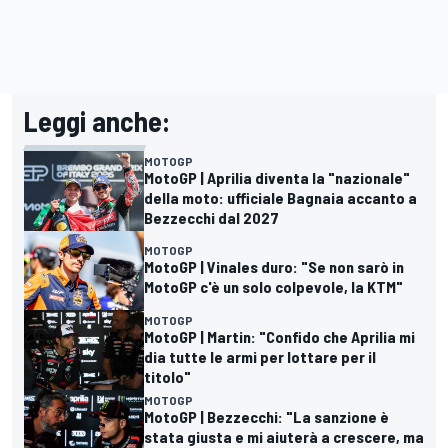
Leggi anche:
MOTOGP
MotoGP | Aprilia diventa la "nazionale"
della moto: ufficiale Bagnaia accanto a
Bezzecchi dal 2027
MOTOGP
MotoGP | Vinales duro: "Se non sarò in
MotoGP c'è un solo colpevole, la KTM"
MOTOGP
MotoGP | Martin: "Confido che Aprilia mi
dia tutte le armi per lottare per il
titolo"
MOTOGP
MotoGP | Bezzecchi: "La sanzione è
stata giusta e mi aiuterà a crescere, ma