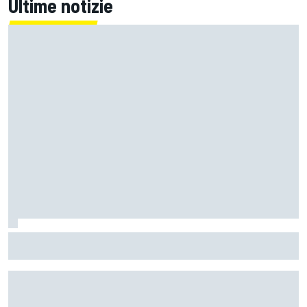
Ultime notizie
MotoGP | Zarco risale in moto tre mesi dopo il suo grave
infortunio