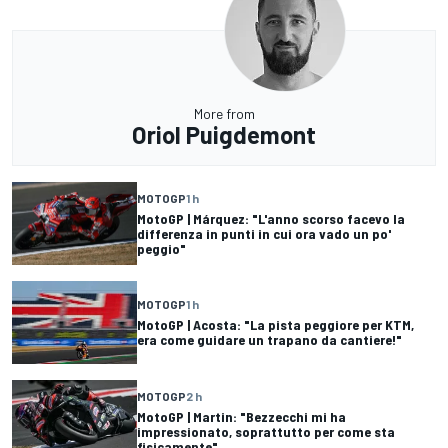
More from
Oriol Puigdemont
MOTOGP
1 h
MotoGP | Márquez: "L'anno scorso facevo la
differenza in punti in cui ora vado un po'
peggio"
MOTOGP
1 h
MotoGP | Acosta: "La pista peggiore per KTM,
era come guidare un trapano da cantiere!"
MOTOGP
2 h
MotoGP | Martin: "Bezzecchi mi ha
impressionato, soprattutto per come sta
fisicamente"