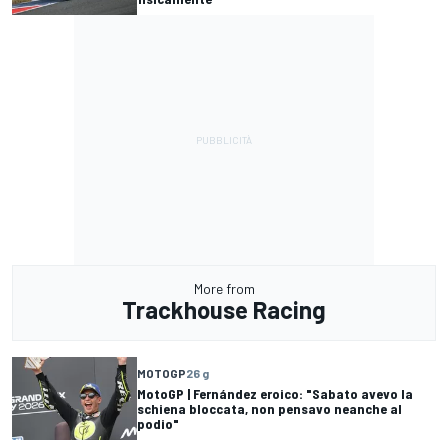
More from
Trackhouse Racing
MOTOGP
26 g
MotoGP | Fernández eroico: "Sabato avevo la
schiena bloccata, non pensavo neanche al
podio"