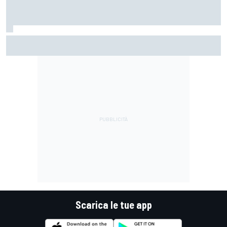
MotoGP | Acosta: "La pista peggiore per KTM, era come
guidare un trapano da cantiere!"
Scarica le tue app