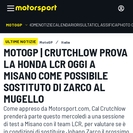
MOTOGP
HOME
NOTIZIE
CALENDARIO
RISULTATI
CLASSIFICA
PHOTO 
ULTIME NOTIZIE
MotoGP
Italia
MOTOGP | CRUTCHLOW PROVA
LA HONDA LCR OGGI A
MISANO COME POSSIBILE
SOSTITUTO DI ZARCO AL
MUGELLO
Come appreso da Motorsport.com, Cal Crutchlow
prenderà parte questo mercoledì a una sessione
di test a Misano con il team LCR, per valutare se è
in condizioni di sostituire Johann Zarco il prossimo