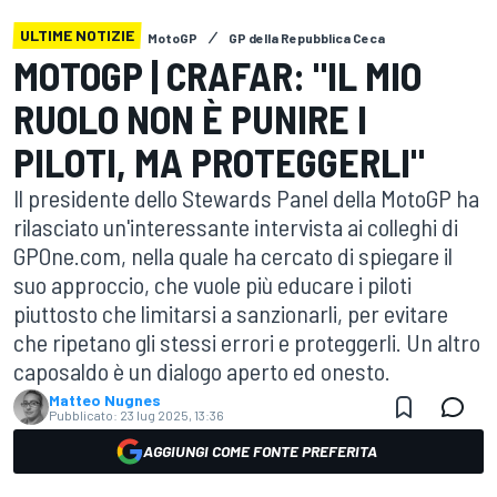
ULTIME NOTIZIE
MotoGP
GP della Repubblica Ceca
MOTOGP | CRAFAR: "IL MIO
RUOLO NON È PUNIRE I
PILOTI, MA PROTEGGERLI"
Il presidente dello Stewards Panel della MotoGP ha
rilasciato un'interessante intervista ai colleghi di
GPOne.com, nella quale ha cercato di spiegare il
suo approccio, che vuole più educare i piloti
piuttosto che limitarsi a sanzionarli, per evitare
che ripetano gli stessi errori e proteggerli. Un altro
caposaldo è un dialogo aperto ed onesto.
Matteo Nugnes
Pubblicato:
23 lug 2025, 13:36
AGGIUNGI COME FONTE PREFERITA