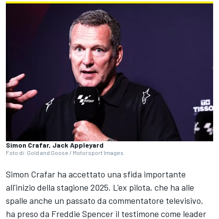
Simon Crafar, Jack Appleyard
Foto di: Gold and Goose / Motorsport Images
Simon Crafar ha accettato una sfida importante
all'inizio della stagione 2025. L'ex pilota, che ha alle
spalle anche un passato da commentatore televisivo,
ha preso da Freddie Spencer il testimone come leader