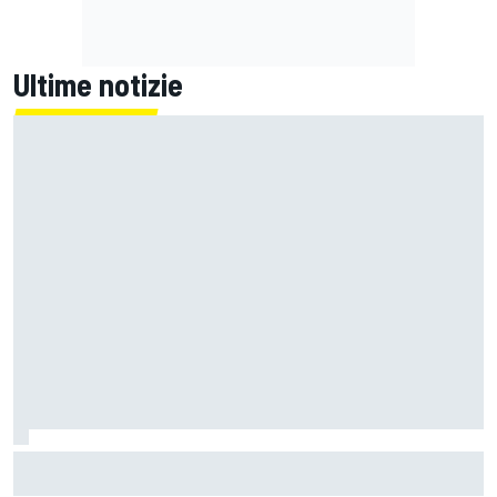
Ultime notizie
Un metro di altezza e 1.600 CV: ecco la Bugatti Destrier