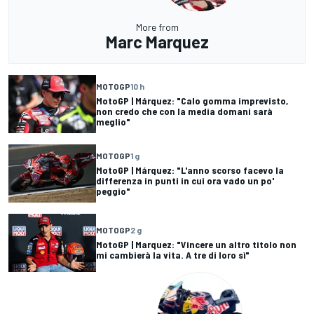
More from
Marc Marquez
MOTOGP
10 h
MotoGP | Márquez: "Calo gomma imprevisto,
non credo che con la media domani sarà
meglio"
MOTOGP
1 g
MotoGP | Márquez: "L'anno scorso facevo la
differenza in punti in cui ora vado un po'
peggio"
MOTOGP
2 g
MotoGP | Marquez: "Vincere un altro titolo non
mi cambierà la vita. A tre di loro sì"