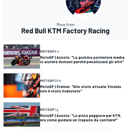
More from
Red Bull KTM Factory Racing
MOTOGP
9 h
MotoGP | Acosta: "La gomma posteriore media
ci aiuterà domani perché penalizzerà gli altri"
MOTOGP
20 h
MotoGP | Steiner: "Allo stato attuale, Vinales
non è stato licenziato"
MOTOGP
1 g
MotoGP | Acosta: "La pista peggiore per KTM,
era come guidare un trapano da cantiere!"