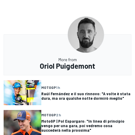
More from
Oriol Puigdemont
MOTOGP
1 h
Raúl Fernández e il suo rinnovo: "A volte è stata
dura, ma ora qualche notte dormirò meglio"
MOTOGP
2 h
MotoGP | Pol Espargaro: "In linea di principio
vengo per una gara, poi vedremo cosa
succederà nella prossima"