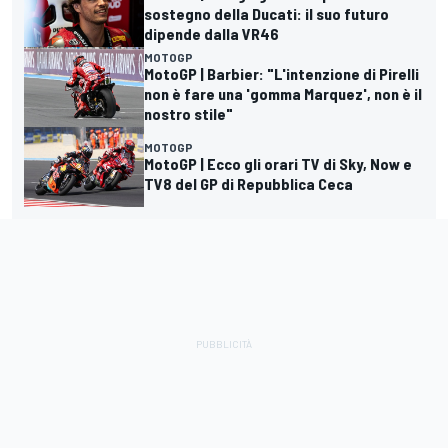
sostegno della Ducati: il suo futuro
dipende dalla VR46
MOTOGP
MotoGP | Barbier: "L'intenzione di Pirelli
non è fare una 'gomma Marquez', non è il
nostro stile"
MOTOGP
MotoGP | Ecco gli orari TV di Sky, Now e
TV8 del GP di Repubblica Ceca