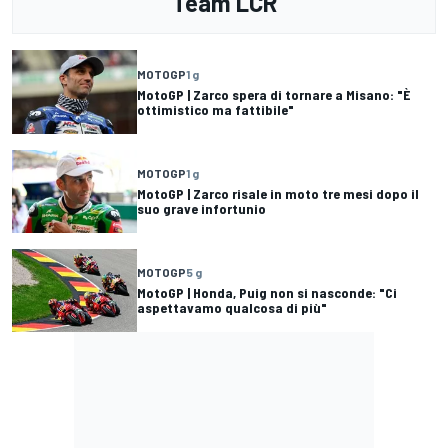
Team LCR
MOTOGP
1 g
MotoGP | Zarco spera di tornare a Misano: "È
ottimistico ma fattibile"
MOTOGP
1 g
MotoGP | Zarco risale in moto tre mesi dopo il
suo grave infortunio
MOTOGP
5 g
MotoGP | Honda, Puig non si nasconde: "Ci
aspettavamo qualcosa di più"