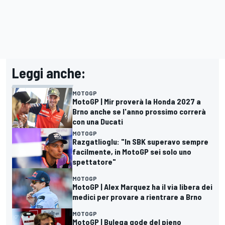
Leggi anche:
MOTOGP
MotoGP | Mir proverà la Honda 2027 a
Brno anche se l'anno prossimo correrà
con una Ducati
MOTOGP
Razgatlioglu: "In SBK superavo sempre
facilmente, in MotoGP sei solo uno
spettatore"
MOTOGP
MotoGP | Alex Marquez ha il via libera dei
medici per provare a rientrare a Brno
MOTOGP
MotoGP | Bulega gode del pieno