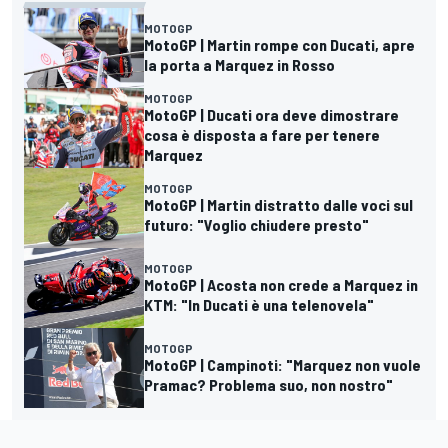
MOTOGP
MotoGP | Martin rompe con Ducati, apre
la porta a Marquez in Rosso
MOTOGP
MotoGP | Ducati ora deve dimostrare
cosa è disposta a fare per tenere
Marquez
MOTOGP
MotoGP | Martin distratto dalle voci sul
futuro: "Voglio chiudere presto"
MOTOGP
MotoGP | Acosta non crede a Marquez in
KTM: "In Ducati è una telenovela"
MOTOGP
MotoGP | Campinoti: "Marquez non vuole
Pramac? Problema suo, non nostro"