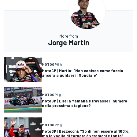
More from
Jorge Martin
MOTOGP
6 h
MotoGP | Martin: "Non capisco come faccia
ancora a guidare il Mondiale"
MOTOGP
1 g
MotoGP | E se la Yamaha ritrovasse il numero 1
nella prossima stagione?
MOTOGP
2 g
MotoGP | Bezzecchi: "So di non essere al 100%,
ma la voglia di tornare è veramente tanta"