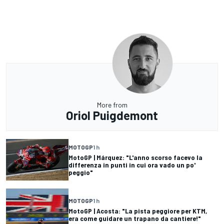
More from
Oriol Puigdemont
MOTOGP
1 h
MotoGP | Márquez: "L'anno scorso facevo la
differenza in punti in cui ora vado un po'
peggio"
MOTOGP
1 h
MotoGP | Acosta: "La pista peggiore per KTM,
era come guidare un trapano da cantiere!"