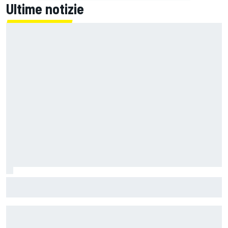
Ultime notizie
L'hypercar col V8 da 1.560 CV che può andare pure in
fuoristrada