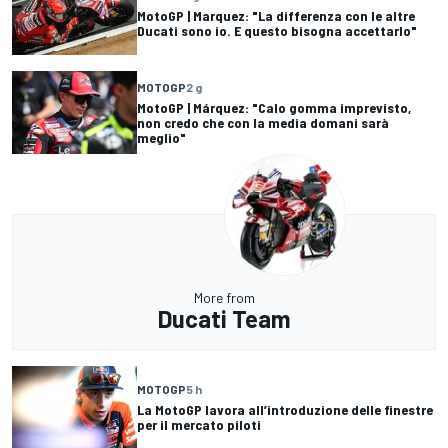
MotoGP | Marquez: "La differenza con le altre
Ducati sono io. E questo bisogna accettarlo"
MOTOGP
2 g
MotoGP | Márquez: "Calo gomma imprevisto,
non credo che con la media domani sarà
meglio"
More from
Ducati Team
MOTOGP
5 h
La MotoGP lavora all’introduzione delle finestre
per il mercato piloti