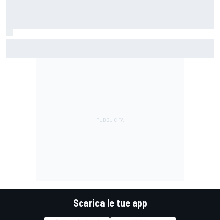
MotoGP | Zarco racconta com’è stato tornare a guidare
una moto e si mostra felice, ma prudente
Scarica le tue app