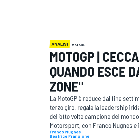
MOTOGP
WEC
ANALISI
MotoGP
MOTOGP | CECCA
QUANDO ESCE D
WRC
ZONE"
La MotoGP è reduce dal fine settim
terzo giro, regala la leadership irid
dell'otto volte campione del mond
Motorsport, con Franco Nugnes e il
Franco Nugnes
Beatrice Frangione