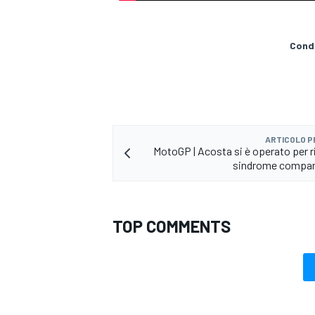
Condi
ARTICOLO 
MotoGP | Acosta si è operato per ri
sindrome compar
TOP COMMENTS