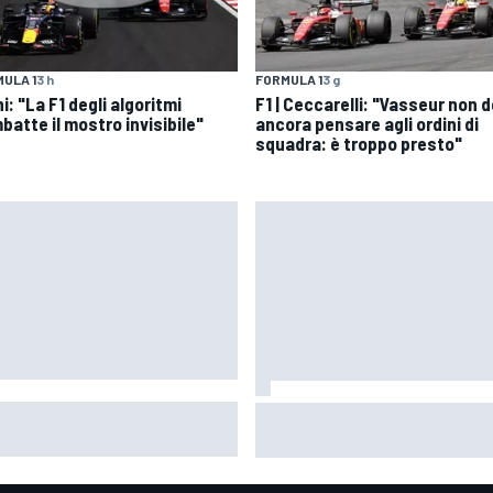
ULA 1
3 h
FORMULA 1
3 g
i: "La F1 degli algoritmi
F1 | Ceccarelli: "Vasseur non 
batte il mostro invisibile"
ancora pensare agli ordini di
squadra: è troppo presto"
oGP | "L'alleanza perfetta":
F1 | Il management di Perez pa
tchlow punta forte su
con la Williams sperando nei
rtararo in Honda
dubbi di Sainz sul suo futuro