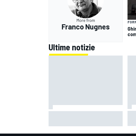
More from
FORM
Franco Nugnes
Ghin
com
Ultime notizie
Mot
F1 | Red Bull avrebbe scelto Tom
MONOMARCA
Cru
McCullough come sostituto di
Qua
Gianpiero Lambiase