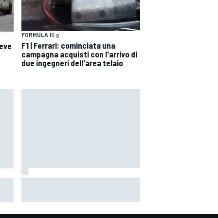
FORMULA 1
6 g
F1 | Ferrari: cominciata una
deve
campagna acquisti con l'arrivo di
due ingegneri dell'area telaio
IMSA | Porsche stangata a Road
rla
America: 5' di penalità alla #6,
Estre osservato speciale per
l'incidente con Aitken