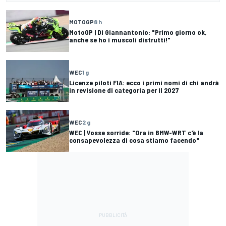
MOTOGP
8 h
MotoGP | Di Giannantonio: "Primo giorno ok,
anche se ho i muscoli distrutti!"
WEC
1 g
Licenze piloti FIA: ecco i primi nomi di chi andrà
in revisione di categoria per il 2027
WEC
2 g
WEC | Vosse sorride: "Ora in BMW-WRT c'è la
consapevolezza di cosa stiamo facendo"