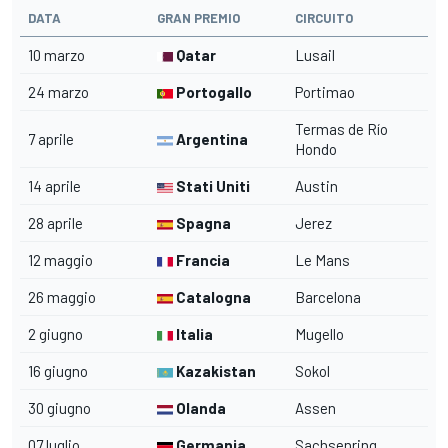
DATA
GRAN PREMIO
CIRCUITO
10 marzo
Qatar
Lusail
24 marzo
Portogallo
Portimao
Termas de Río
7 aprile
Argentina
Hondo
14 aprile
Stati Uniti
Austin
28 aprile
Spagna
Jerez
12 maggio
Francia
Le Mans
26 maggio
Catalogna
Barcelona
2 giugno
Italia
Mugello
16 giugno
Kazakistan
Sokol
30 giugno
Olanda
Assen
07 luglio
Germania
Sachsenring