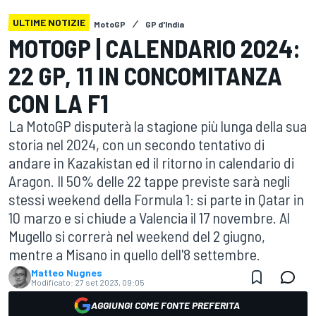
ULTIME NOTIZIE
MotoGP
GP d'India
MOTOGP | CALENDARIO 2024:
22 GP, 11 IN CONCOMITANZA
CON LA F1
La MotoGP disputerà la stagione più lunga della sua
storia nel 2024, con un secondo tentativo di
andare in Kazakistan ed il ritorno in calendario di
Aragon. Il 50% delle 22 tappe previste sarà negli
stessi weekend della Formula 1: si parte in Qatar in
10 marzo e si chiude a Valencia il 17 novembre. Al
Mugello si correrà nel weekend del 2 giugno,
mentre a Misano in quello dell'8 settembre.
Matteo Nugnes
Modificato:
27 set 2023, 09:05
AGGIUNGI COME FONTE PREFERITA