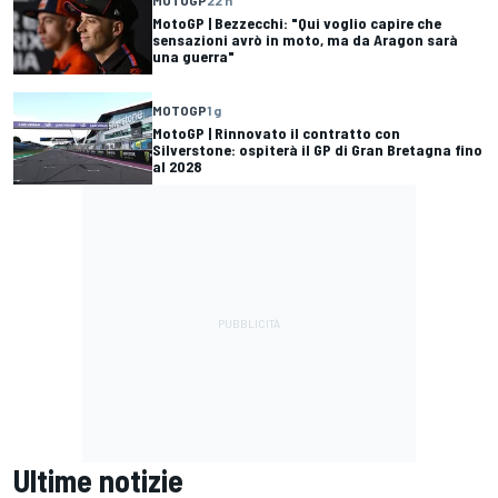
MOTOGP
22 h
MotoGP | Bezzecchi: "Qui voglio capire che
sensazioni avrò in moto, ma da Aragon sarà
una guerra"
MOTOGP
1 g
MotoGP | Rinnovato il contratto con
Silverstone: ospiterà il GP di Gran Bretagna fino
al 2028
Ultime notizie