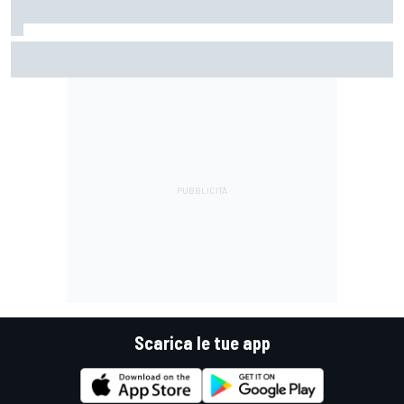
MotoGP | Pol Espargaro: "In linea di principio vengo per una
gara, poi vedremo cosa succederà nella prossima"
Scarica le tue app