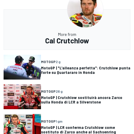
More from
Cal Crutchlow
MOTOGP
2 g
MotoGP | "L'alleanza perfetta": Crutchlow punta
forte su Quartararo in Honda
MOTOGP
26 g
MotoGP | Crutchlow sostituirà ancora Zarco
sulla Honda di LCR a Silverstone
MOTOGP
1 gm
MotoGP | LCR conferma Crutchlow come
sostituto di Zarco anche al Sachsenring