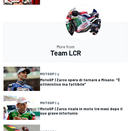
More from
Team LCR
MOTOGP
2 g
MotoGP | Zarco spera di tornare a Misano: "È
ottimistico ma fattibile"
MOTOGP
2 g
MotoGP | Zarco risale in moto tre mesi dopo il
suo grave infortunio