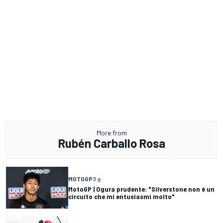
More from
Rubén Carballo Rosa
MOTOGP
3 g
MotoGP | Ogura prudente: "Silverstone non è un
circuito che mi entusiasmi molto"