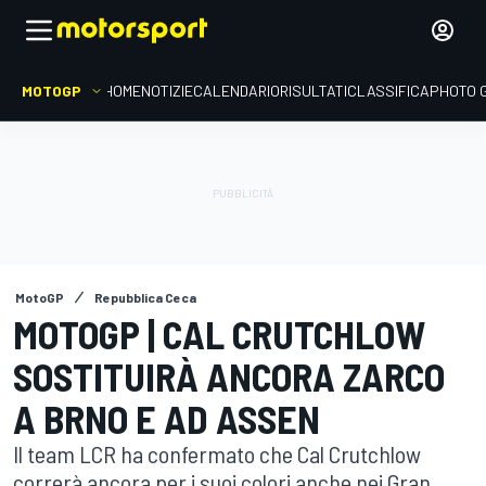
MOTOGP
HOME
NOTIZIE
CALENDARIO
RISULTATI
CLASSIFICA
PHOTO 
MotoGP
Repubblica Ceca
MOTOGP | CAL CRUTCHLOW
SOSTITUIRÀ ANCORA ZARCO
A BRNO E AD ASSEN
Il team LCR ha confermato che Cal Crutchlow
correrà ancora per i suoi colori anche nei Gran