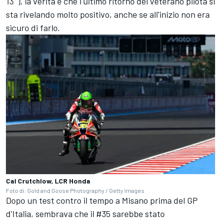
13°), la verità è che l'ultimo ritorno del veterano pilota si
sta rivelando molto positivo, anche se all'inizio non era
sicuro di farlo.
Cal Crutchlow, LCR Honda
Foto di: Gold and Goose Photography / Getty Images
Dopo un test contro il tempo a Misano prima del GP
d'Italia, sembrava che il #35 sarebbe stato