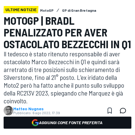
ULTIME NOTIZIE
MotoGP
GP di Gran Bretagna
MOTOGP | BRADL
PENALIZZATO PER AVER
OSTACOLATO BEZZECCHI IN Q1
Il tedesco è stato ritenuto responsabile di aver
ostacolato Marco Bezzecchi in Q1 e quindi sarà
arretrato di tre posizioni sullo schieramento di
Silverstone, fino al 21° posto. L'ex iridato della
Moto2 però ha fatto anche il punto sullo sviluppo
della RC213V 2023, spiegando che Marquez è già
coinvolto.
Matteo Nugnes
Pubblicato:
6 ago 2022, 17:39
AGGIUNGI COME FONTE PREFERITA