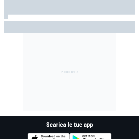
MotoGP | Alex Marquez: "Sono incazzato perché ho perso il
podio per un errore stupido"
Scarica le tue app