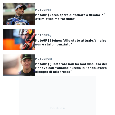
MOTOGP
1 g
MotoGP | Zarco spera di tornare a Misano: "È
ottimistico ma fattibile"
MOTOGP
1 g
MotoGP | Steiner: "Allo stato attuale, Vinales
non è stato licenziato"
MOTOGP
2 g
MotoGP | Quartararo non ha mai discusso del
rinnovo con Yamaha: "Credo in Honda, avevo
bisogno di aria fresca"