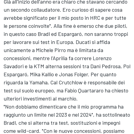
Già all'inizio dell'anno era chiaro che stavano cercando
un secondo collaudatore. Ero curioso di sapere cosa
avrebbe significato per il mio posto in HRC e per tutte
le persone coinvolte". Alla fine è emerso che due piloti,
in questo caso Bradl ed Espargaró, non saranno troppi
per lavorare sui test in Europa. Ducati si affida
unicamente a
Michele Pirro
ma è limitata da
concessioni, mentre l'Aprilia fa correre
Lorenzo
Savadori
e la KTM alterna sessioni tra Dani Pedrosa, Pol
Espargaró,
Mika Kallio
e
Jonas Folger
. Per quanto
riguarda la Yamaha,
Cal Crutchlow
è responsabile dei
test sul suolo europeo, ma
Fabio Quartararo
ha chiesto
ulteriori investimenti al marchio.
"Non dobbiamo dimenticare che il mio programma ha
raggiunto un limite nel 2023 e nel 2024", ha sottolineato
Bradl, che si alterna tra test, sostituzioni e impegni
come wild-card. "Con le nuove concessioni, possiamo