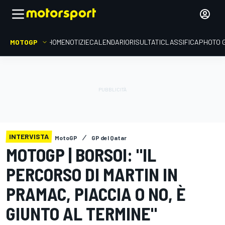
MOTOGP
HOME
NOTIZIE
CALENDARIO
RISULTATI
CLASSIFICA
PHOTO 
INTERVISTA
MotoGP
GP del Qatar
MOTOGP | BORSOI: "IL
PERCORSO DI MARTIN IN
PRAMAC, PIACCIA O NO, È
GIUNTO AL TERMINE"