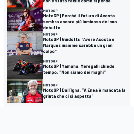
non è stato facile come si pensa"
MOTOGP
MotoGP | Perché il futuro di Acosta
sembra ancora più luminoso del suo
debutto
MOTOGP
MotoGP | Guidotti: "Avere Acosta e
Marquez insieme sarebbe un gran
colpo"
MOTOGP
MotoGP | Yamaha, Meregalli chiede
tempo: "Non siamo dei maghi"
MOTOGP
MotoGP | Dall’Igna: "A Enea è mancata la
grinta che ci si aspetta"