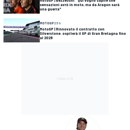
MotoGP | Bezzecchi: "Qui voglio capire che
sensazioni avrò in moto, ma da Aragon sarà
una guerra"
MOTOGP
23 h
MotoGP | Rinnovato il contratto con
Silverstone: ospiterà il GP di Gran Bretagna fino
al 2028