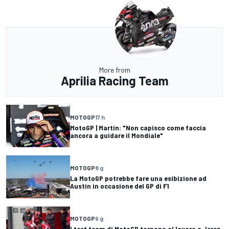
More from
Aprilia Racing Team
MOTOGP
17 h
MotoGP | Martin: "Non capisco come faccia
ancora a guidare il Mondiale"
MOTOGP
8 g
La MotoGP potrebbe fare una esibizione ad
Austin in occasione del GP di F1
MOTOGP
9 g
I test team di MotoGP tornano al lavoro a Jerez