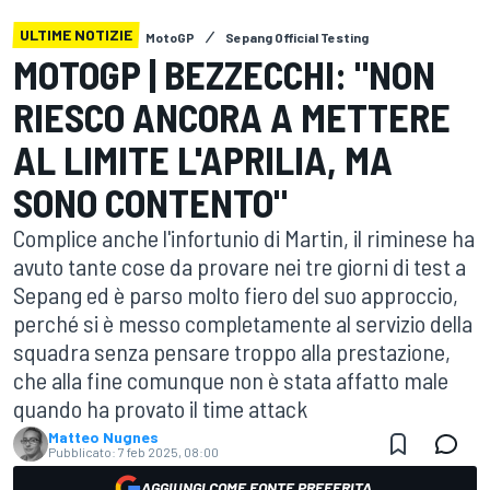
ULTIME NOTIZIE
MotoGP
Sepang Official Testing
MOTOGP | BEZZECCHI: "NON
RIESCO ANCORA A METTERE
AL LIMITE L'APRILIA, MA
SONO CONTENTO"
Complice anche l'infortunio di Martin, il riminese ha
avuto tante cose da provare nei tre giorni di test a
Sepang ed è parso molto fiero del suo approccio,
perché si è messo completamente al servizio della
squadra senza pensare troppo alla prestazione,
che alla fine comunque non è stata affatto male
quando ha provato il time attack
Matteo Nugnes
Pubblicato:
7 feb 2025, 08:00
AGGIUNGI COME FONTE PREFERITA