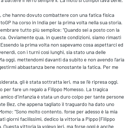
ti, che hanno dovuto combattere con una fatica fisica
oGP ha corso in India per la prima volta nella sua storia.
sembrare tutto più semplice: “Quando sei a posto con la
ica. Ovviamente qua, in queste condizioni, siamo rimasti
a. Essendo la prima volta non sapevamo cosa aspettarci ed
nerdì, con i turni così lunghi, sia stato una delle
 Ma oggi, mettendomi davanti da subito e non avendo l’aria
a gestirmi abbastanza bene nonostante la fatica. Per me
erata, gli è stata sottratta ieri, ma se l’è ripresa oggi.
do per fare un regalo a Filippo Momesso. La tragica
 amico d’infanzia è stata un duro colpo per tante persone
e Bez, che appena tagliato il traguardo ha dato uno
Momo
: “Sono molto contento, forse per adesso è la mia
 giorni facilissimi, dedico la vittoria a Pippo (Filippo
ia. Questa vittoria la volevo ieri, ma forse oggi è anche