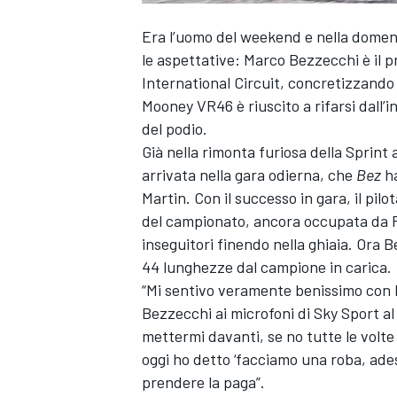
Era l’uomo del weekend e nella domeni
le aspettative:
Marco Bezzecchi
è il 
International Circuit, concretizzando 
Mooney VR46 è riuscito a rifarsi dall’
del podio.
Già nella rimonta furiosa della Sprint
arrivata nella gara odierna, che
Bez
ha
Martin
. Con il successo in gara, il pil
del campionato, ancora occupata da P
inseguitori finendo nella ghiaia. Ora 
44 lunghezze dal campione in carica.
“Mi sentivo veramente benissimo con 
Bezzecchi ai microfoni di Sky Sport a
mettermi davanti, se no tutte le volte
oggi ho detto ‘facciamo una roba, ade
prendere la paga”.