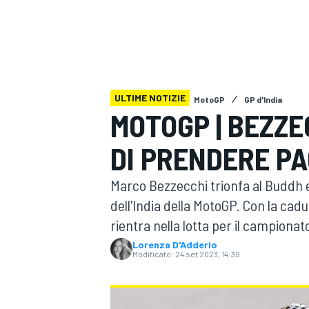
MOTOGP
WEC
ULTIME NOTIZIE
MotoGP
GP d'India
MOTOGP | BEZZE
DI PRENDERE PA
WRC
Marco Bezzecchi trionfa al Buddh ed
dell'India della MotoGP. Con la cad
rientra nella lotta per il campionato
Lorenza D'Adderio
Modificato:
24 set 2023, 14:39