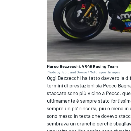
Marco Bezzecchi, VR46 Racing Team
Photo by: Gold and Goose /
Motorsport Images
Oggi Bezzecchi ha fatto davvero la di
termini di prestazioni sia Pecco Bagna
staccata sono più vicino a Pecco, que
ultimamente è sempre stato fortissimo
sempre un po’ rincorsi, più o meno in
MONOMARCA
sono messo in testa che dovevo staccar
sembrava un granché perché sbagliavo
una volta che l’ho capito sono riuscit