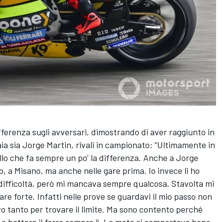
fferenza sugli avversari, dimostrando di aver raggiunto in
ia sia Jorge Martin, rivali in campionato: “Ultimamente in
llo che fa sempre un po’ la differenza. Anche a Jorge
, a Misano, ma anche nelle gare prima. Io invece li ho
 difficoltà, però mi mancava sempre qualcosa. Stavolta mi
e forte. Infatti nelle prove se guardavi il mio passo non
 tanto per trovare il limite. Ma sono contento perché
o a battere il ferro sempre lì. La moto si comportava bene,