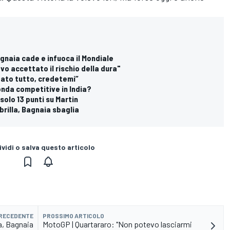
agnaia cade e infuoca il Mondiale
o accettato il rischio della dura"
 dato tutto, credetemi”
onda competitive in India?
olo 13 punti su Martin
brilla, Bagnaia sbaglia
vidi o salva questo articolo
PRECEDENTE
PROSSIMO ARTICOLO
a, Bagnaia
MotoGP | Quartararo: "Non potevo lasciarmi