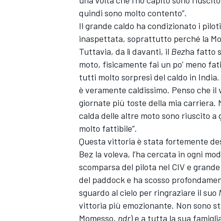
quindi sono molto contento”.
Il grande caldo ha condizionato i pilo
inaspettata, soprattutto perché la Mot
Tuttavia, da lì davanti, il
Bez
ha fatto 
moto, fisicamente fai un po’ meno fat
tutti molto sorpresi del caldo in Indi
è veramente caldissimo. Penso che il ve
giornate più toste della mia carriera.
calda delle altre moto sono riuscito 
molto fattibile”.
Questa vittoria è stata fortemente desid
Bez la voleva, l’ha cercata in ogni mo
scomparsa del pilota nel CIV e grande
del paddock e ha scosso profondament
sguardo al cielo per ringraziare il suo
RALLY
vittoria più emozionante. Non sono stati
Momesso,
ndr
) e a tutta la sua famigl