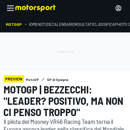
MOTOGP
HOME
NOTIZIE
CALENDARIO
RISULTATI
CLASSIFICA
PHOTO 
PREVIEW
MotoGP
GP di Spagna
MOTOGP | BEZZECCHI:
"LEADER? POSITIVO, MA NON
CI PENSO TROPPO"
Il pilota del Mooney VR46 Racing Team torna il
Europa ancora leader nella classifica del Mondiale.