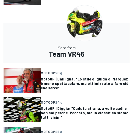
More from
Team VR46
MOTOGP
20 g
MotoGP | Dall'Igna: "Lo stile di guida di Marquez
è meno spettacolare, ma ottimizzato a fare ciò
che serve"
MOTOGP
24 g
MotoGP | Diggia: "Caduta strana, a volte cadi e
non sai perché. Peccato, ma in classifica siamo
tutti vicini"
MOTOGP
25 g