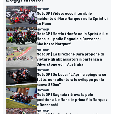
MOTOGP
MotoGP | Video: ecco il terribile
incidente di Marc Marquez nella Sprint di
Le Mans
MOTOGP
MotoGP | Martin trionfa nella Sprint di Le
Mans, sul podio Bagnaia e Bezzecchi.
Che botto Marquez!
MOTOGP
MotoGP | La Direzione Gara propone di
vietare gli abbassatori in partenza a
Silverstone ed in Australia
MOTOGP
MotoGP | De Luca: "L'Aprilia spingerà su
tutto, non rallenterà lo sviluppo per la
nuova 850cc"
MOTOGP
MotoGP | Bagnaia ritrova la pole
position a Le Mans, in prima fila Marquez
e Bezzecchi
MOTOGP