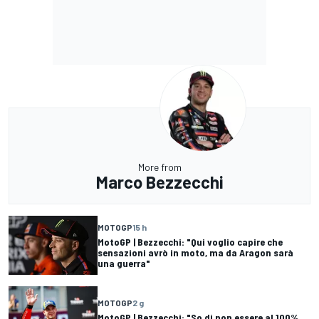
More from
Marco Bezzecchi
MOTOGP
15 h
MotoGP | Bezzecchi: "Qui voglio capire che
sensazioni avrò in moto, ma da Aragon sarà
una guerra"
MOTOGP
2 g
MotoGP | Bezzecchi: "So di non essere al 100%,