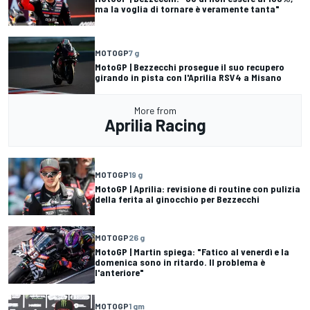
ma la voglia di tornare è veramente tanta"
MOTOGP
7 g
MotoGP | Bezzecchi prosegue il suo recupero
girando in pista con l'Aprilia RSV4 a Misano
More from
Aprilia Racing
MOTOGP
19 g
MotoGP | Aprilia: revisione di routine con pulizia
della ferita al ginocchio per Bezzecchi
MOTOGP
26 g
MotoGP | Martin spiega: "Fatico al venerdì e la
domenica sono in ritardo. Il problema è
l'anteriore"
MOTOGP
1 gm