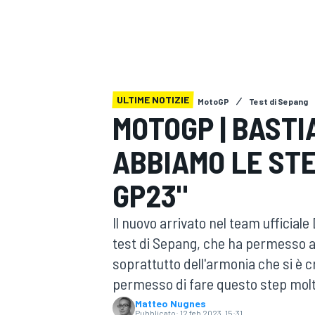
MOTOGP
WEC
ULTIME NOTIZIE
MotoGP
Test di Sepang
MOTOGP | BASTIA
ABBIAMO LE ST
WRC
GP23"
Il nuovo arrivato nel team ufficiale
test di Sepang, che ha permesso alla
soprattutto dell'armonia che si è
permesso di fare questo step mol
Matteo Nugnes
Pubblicato:
12 feb 2023, 15:31