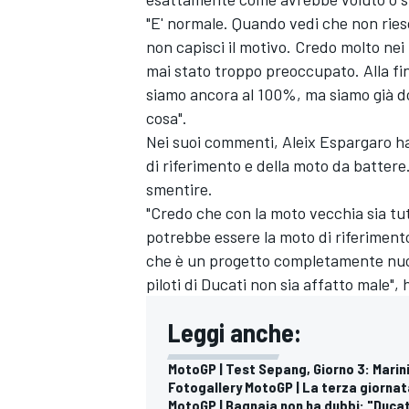
"E' normale. Quando vedi che non riesc
non capisci il motivo. Credo molto nei
mai stato troppo preoccupato. Alla fin
siamo ancora al 100%, ma siamo già 
cosa".
Nei suoi commenti, Aleix Espargaro h
di riferimento e della moto da batter
smentire.
"Credo che con la moto vecchia sia tu
potrebbe essere la moto di riferiment
che è un progetto completamente nuov
piloti di Ducati non sia affatto male",
Leggi anche:
RALLY
MotoGP | Test Sepang, Giorno 3: Marini 
Fotogallery MotoGP | La terza giornat
MotoGP | Bagnaia non ha dubbi: "Ducat