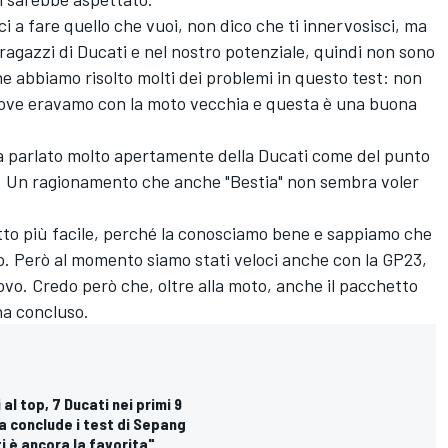
i a fare quello che vuoi, non dico che ti innervosisci, ma
 ragazzi di Ducati e nel nostro potenziale, quindi non sono
e abbiamo risolto molti dei problemi in questo test: non
dove eravamo con la moto vecchia e questa è una buona
a parlato molto apertamente della Ducati come del punto
e. Un ragionamento che anche "Bestia" non sembra voler
tto più facile, perché la conosciamo bene e sappiamo che
o. Però al momento siamo stati veloci anche con la GP23,
o. Credo però che, oltre alla moto, anche il pacchetto
 ha concluso.
al top, 7 Ducati nei primi 9
a conclude i test di Sepang
i è ancora la favorita"