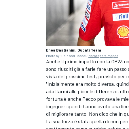
Enea Bastianini, Ducati Team
Photo by: Gold and Goose /
Motorsport Images
Anche il primo impatto con la GP23 no
sono riusciti già a farle fare un passo
vista del prossimo test, previsto per
"Inizialmente era molto diversa, quind
adattarmi alle piccole differenze, oltr
fortuna è anche Pecco provava le mie 
ingegneri quindi hanno avuto una line
MONOMARCA
di migliorare tanto. Non dico che in qu
La sua forza è stata quella di non pe
esattamente come avrebbe voluto o s