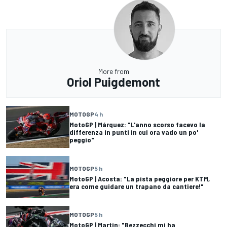
More from
Oriol Puigdemont
MOTOGP
4 h
MotoGP | Márquez: "L'anno scorso facevo la
differenza in punti in cui ora vado un po'
peggio"
MOTOGP
5 h
MotoGP | Acosta: "La pista peggiore per KTM,
era come guidare un trapano da cantiere!"
MOTOGP
5 h
MotoGP | Martin: "Bezzecchi mi ha