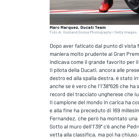
Marc Marquez, Ducati Team
Foto di: Gold and Goose Photography / Getty Images
Dopo aver faticato dal punto di vista f
maniera molto prudente al Gran Premi
indicava come il grande favorito per i
Il pilota della Ducati, ancora alle pr
destro ed alla spalla destra, è stato in
anche se è vero che l'1'38"626 che ha
record del tracciato ungherese che lui
Il campione del mondo in carica ha com
e alla fine ha preceduto di 169 millesi
Fernandez
, che però ha montato una g
Sotto al muro dell'1'39" c'è anche
Pedr
vetta alla classifica, ma poi ha chiuso 