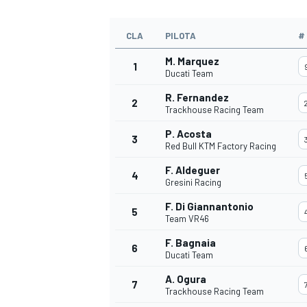
CLA
PILOTA
#
M. Marquez
1
Ducati Team
R. Fernandez
2
Trackhouse Racing Team
P. Acosta
3
Red Bull KTM Factory Racing
F. Aldeguer
4
Gresini Racing
F. Di Giannantonio
5
Team VR46
F. Bagnaia
6
Ducati Team
RALLY
A. Ogura
7
Trackhouse Racing Team