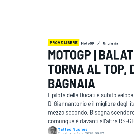
MOTOGP
WEC
PROVE LIBERE
MotoGP
Ungheria
MOTOGP | BALAT
TORNA AL TOP, D
WRC
BAGNAIA
Il pilota della Ducati è subito veloc
Di Giannantonio è il migliore degli 
mezzo secondo. Bisogna scendere 
comunque è davanti all'altra RS-GP
Matteo Nugnes
Pubblicato:
5 giu 2026, 09:57