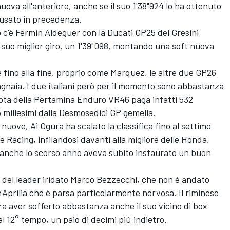
uova all'anteriore, anche se il suo 1'38"924 lo ha ottenuto
usato in precedenza.
 c'è
Fermin Aldeguer
con la Ducati GP25 del
Gresini
il suo miglior giro, un 1'39"098, montando una soft nuova
fino alla fine, proprio come Marquez, le altre due GP26
gnaia. I due italiani però per il momento sono abbastanza
pilota della Pertamina Enduro VR46 paga infatti 532
5 millesimi dalla Desmosedici GP gemella.
e nuove,
Ai Ogura
ha scalato la classifica fino al settimo
e Racing, infilandosi davanti alla migliore delle Honda,
 anche lo scorso anno aveva subito instaurato un buon
d del leader iridato
Marco Bezzecchi
, che non è andato
n'Aprilia che è parsa particolarmente nervosa. Il riminese
ra aver sofferto abbastanza anche il suo vicino di box
al 12° tempo, un paio di decimi più indietro.