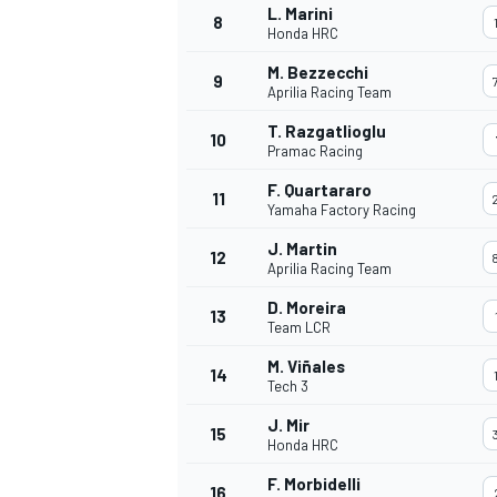
L. Marini
8
Honda HRC
M. Bezzecchi
9
Aprilia Racing Team
T. Razgatlioglu
10
Pramac Racing
F. Quartararo
11
Yamaha Factory Racing
J. Martin
12
Aprilia Racing Team
D. Moreira
13
Team LCR
M. Viñales
14
Tech 3
J. Mir
15
Honda HRC
F. Morbidelli
16