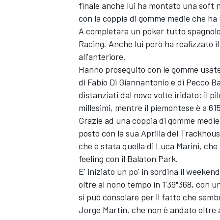
finale anche lui ha montato una soft n
con la coppia di gomme medie che ha 
A completare un poker tutto spagnolo
Racing
. Anche lui però ha realizzato 
all'anteriore.
Hanno proseguito con le gomme usate 
di
Fabio Di Giannantonio
e di Pecco Ba
distanziati dal nove volte iridato: il 
millesimi, mentre il piemontese è a 61
Grazie ad una coppia di gomme medi
posto con la sua Aprilia del Trackhous
che è stata quella di
Luca Marini
, che
feeling con il Balaton Park.
E' iniziato un po' in sordina il weeken
ENDURANCE/GT
oltre al nono tempo in 1'39"368, con u
si può consolare per il fatto che semb
Jorge Martin
, che non è andato oltre 