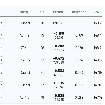
MOTO
GIRI
TEMPO
DISTACCO
KM/H
Ducati
19
1'38.626
148.74
93
+0.169
Aprilia
19
0.169
148.48
25
1'38.795
+0.298
KTM
18
0.129
148.29
37
1'38.924
+0.472
Ducati
17
0.174
148.035
54
1'39.098
+0.532
Ducati
20
0.060
147.945
49
1'39.158
+0.615
Ducati
17
0.083
147.821
63
1'39.241
+0.639
Aprilia
19
0.024
147.786
79
1'39.265