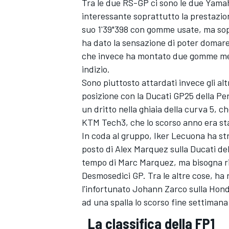
Tra le due RS-GP ci sono le due Yama
interessante soprattutto la prestazio
suo 1'39"398 con gomme usate, ma sopr
ha dato la sensazione di poter domare m
che invece ha montato due gomme medi
indizio.
Sono piuttosto attardati invece gli altr
posizione con la Ducati GP25 della 
un dritto nella ghiaia della curva 5, ch
KTM Tech3, che lo scorso anno era sta
In coda al gruppo,
Iker Lecuona
ha str
posto di
Alex Marquez
sulla Ducati de
tempo di Marc Marquez, ma bisogna ri
Desmosedici GP. Tra le altre cose, ha ri
l'infortunato
Johann Zarco
sulla Hon
MONOMARCA
ad una spalla lo scorso fine settimana 
La classifica della FP1