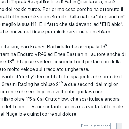
ha di
Toprak Razgatlioglu
e di
Fabio Quartararo
, ma è
ne del rookie turco. Per prima cosa perché ha ottenuto il
attutto perché su un circuito dalla natura "stop and go"
eglio la sua M1. E il fatto che sia davanti ad "El Diablo",
e nuove nel finale per migliorarsi, ne è un chiaro
i italiani, con
Franco Morbidelli
che occupa la 16°
Pertamina Enduro VR46 ed
Enea Bastianini
, autore anche di
e è 18°. Stupisce vedere così indietro il portacolori della
to molto veloce sul tracciato ungherese.
avinto il "derby" dei sostituti. Lo spagnolo, che prende il
l Gresini Racing ha chiuso 21° a due secondi dal miglior
cordare che era la prima volta che guidava una
filato oltre 1"5 a
Cal Crutchlow
, che sostituisce ancora
da del
Team LCR
, nonostante si sia a sua volta fatto male
al Mugello e quindi corre sul dolore.
Tutte le statistiche