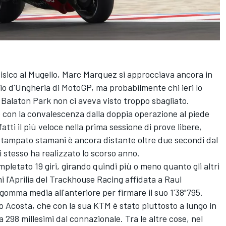
isico al Mugello,
Marc Marquez
si approcciava ancora in
o d'Ungheria di MotoGP, ma probabilmente chi ieri lo
l Balaton Park non ci aveva visto troppo sbagliato.
ese con la convalescenza dalla doppia operazione al piede
fatti il più veloce nella prima sessione di prove libere,
 stampato stamani è ancora distante oltre due secondi dal
 stesso ha realizzato lo scorso anno.
pletato 19 giri, girando quindi più o meno quanto gli altri
mi l'Aprilia del Trackhouse Racing affidata a
Raul
omma media all'anteriore per firmare il suo 1'38"795.
o Acosta
, che con la sua KTM è stato piuttosto a lungo in
a 298 millesimi dal connazionale. Tra le altre cose, nel