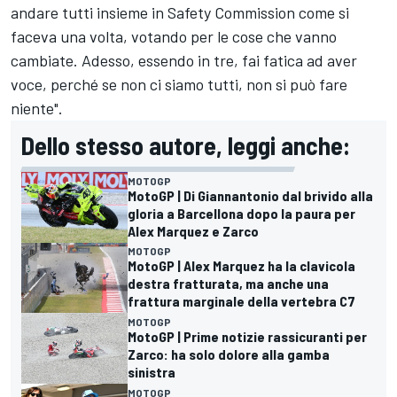
andare tutti insieme in Safety Commission come si
faceva una volta, votando per le cose che vanno
cambiate. Adesso, essendo in tre, fai fatica ad aver
voce, perché se non ci siamo tutti, non si può fare
niente".
Dello stesso autore, leggi anche:
MOTOGP
MotoGP | Di Giannantonio dal brivido alla
gloria a Barcellona dopo la paura per
Alex Marquez e Zarco
MOTOGP
MotoGP | Alex Marquez ha la clavicola
destra fratturata, ma anche una
frattura marginale della vertebra C7
MOTOGP
MotoGP | Prime notizie rassicuranti per
Zarco: ha solo dolore alla gamba
sinistra
MOTOGP