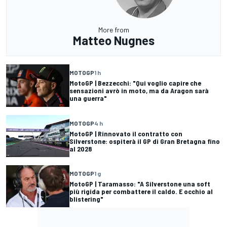
More from
Matteo Nugnes
MOTOGP
1 h
MotoGP | Bezzecchi: "Qui voglio capire che
sensazioni avrò in moto, ma da Aragon sarà
una guerra"
MOTOGP
4 h
MotoGP | Rinnovato il contratto con
Silverstone: ospiterà il GP di Gran Bretagna fino
al 2028
MOTOGP
1 g
MotoGP | Taramasso: "A Silverstone una soft
più rigida per combattere il caldo. E occhio al
blistering"