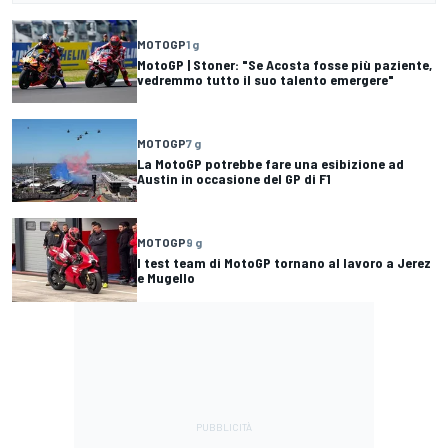
MOTOGP
1 g
MotoGP | Stoner: "Se Acosta fosse più paziente,
vedremmo tutto il suo talento emergere"
MOTOGP
7 g
La MotoGP potrebbe fare una esibizione ad
Austin in occasione del GP di F1
MOTOGP
9 g
I test team di MotoGP tornano al lavoro a Jerez
e Mugello