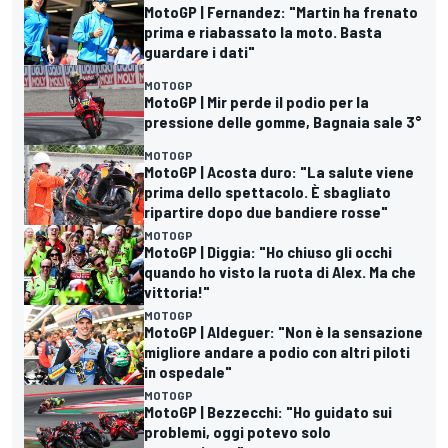
MotoGP | Fernandez: "Martin ha frenato
prima e riabassato la moto. Basta
guardare i dati"
MOTOGP
MotoGP | Mir perde il podio per la
pressione delle gomme, Bagnaia sale 3°
MOTOGP
MotoGP | Acosta duro: "La salute viene
prima dello spettacolo. È sbagliato
ripartire dopo due bandiere rosse"
MOTOGP
MotoGP | Diggia: "Ho chiuso gli occhi
quando ho visto la ruota di Alex. Ma che
vittoria!"
MOTOGP
MotoGP | Aldeguer: "Non è la sensazione
migliore andare a podio con altri piloti
in ospedale"
MOTOGP
MotoGP | Bezzecchi: "Ho guidato sui
problemi, oggi potevo solo