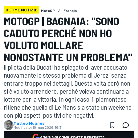
ULTIME NOTIZIE
MotoGP
Francia
MOTOGP | BAGNAIA: "SONO
CADUTO PERCHÉ NON HO
VOLUTO MOLLARE
NONOSTANTE UN PROBLEMA"
Il pilota della Ducati ha spiegato di aver accusato
nuovamente lo stesso problema di Jerez, senza
entrare troppo nei dettagli. Questa volta però non
si è voluto arrendere, perché voleva continuare a
lottare per la vittoria. In ogni caso, il piemontese
ritiene che quello di Le Mans sia stato un weekend
con più aspetti positivi che negativi.
Matteo Nugnes
Modificato:
10 mag 2026, 16:31
AGGIUNGI COME FONTE PREFERITA