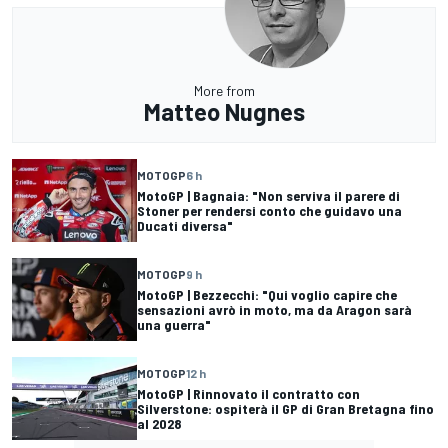
More from
Matteo Nugnes
MOTOGP
6 h
MotoGP | Bagnaia: "Non serviva il parere di
Stoner per rendersi conto che guidavo una
Ducati diversa"
MOTOGP
9 h
MotoGP | Bezzecchi: "Qui voglio capire che
sensazioni avrò in moto, ma da Aragon sarà
una guerra"
MOTOGP
12 h
MotoGP | Rinnovato il contratto con
Silverstone: ospiterà il GP di Gran Bretagna fino
al 2028