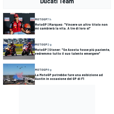
Ducati Team
MOTOGP
7 h
MotoGP | Marquez: "Vincere un altro titolo non
mi cambierà la vita. A tre di loro sì"
MOTOGP
2 g
MotoGP | Stoner: "Se Acosta fosse più paziente,
vedremmo tutto il suo talento emergere"
MOTOGP
8 g
La MotoGP potrebbe fare una esibizione ad
Austin in occasione del GP di F1