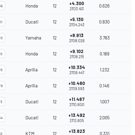
+4.300
Honda
12
0.626
36
21'03.413
+5.130
Ducati
12
0.830
21
21'04.243
+8.913
Yamaha
12
3.783
20
21'08.026
+9.102
Honda
12
0.189
10
21'08.215
+10.334
Aprilia
12
1.232
25
21'09.447
+10.480
Aprilia
12
0.146
79
21'09.593
+11.487
Ducati
12
1.007
73
21'10.600
+13.492
Ducati
12
2.005
54
21'12.605
+13.823
KTM
12
0.331
33