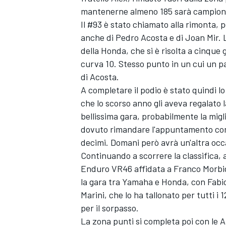
mantenerne almeno 185 sarà campione 
Il #93 è stato chiamato alla rimonta, p
anche di
Pedro Acosta
e di
Joan Mir
. 
della Honda, che si è risolta a cinque 
curva 10. Stesso punto in un cui un pa
di Acosta.
A completare il podio è stato quindi lo
che lo scorso anno gli aveva regalato
bellissima gara, probabilmente la migl
dovuto rimandare l'appuntamento con 
decimi. Domani però avrà un'altra occa
Continuando a scorrere la classifica, 
Enduro VR46 affidata a
Franco Morbid
la gara tra Yamaha e Honda, con
Fabi
ENDURANCE/GT
Marini
, che lo ha tallonato per tutti i
per il sorpasso.
La zona punti si completa poi con le A