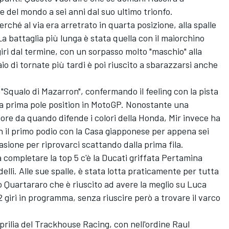
del mondo a sei anni dal suo ultimo trionfo.
erché al via era arretrato in quarta posizione, alla spalle
La battaglia più lunga è stata quella con il maiorchino
giri dal termine, con un sorpasso molto "maschio" alla
io di tornate più tardi è poi riuscito a sbarazzarsi anche
 "Squalo di Mazarron", confermando il feeling con la pista
 la prima pole position in MotoGP. Nonostante una
iore da quando difende i colori della Honda, Mir invece ha
il primo podio con la Casa giapponese per appena sei
sione per riprovarci scattando dalla prima fila.
a completare la top 5 c'è la Ducati griffata Pertamina
elli
. Alle sue spalle, è stata lotta praticamente per tutta
o Quartararo
che è riuscito ad avere la meglio su
Luca
 12 giri in programma, senza riuscire però a trovare il varco
prilia del Trackhouse Racing, con nell'ordine
Raul