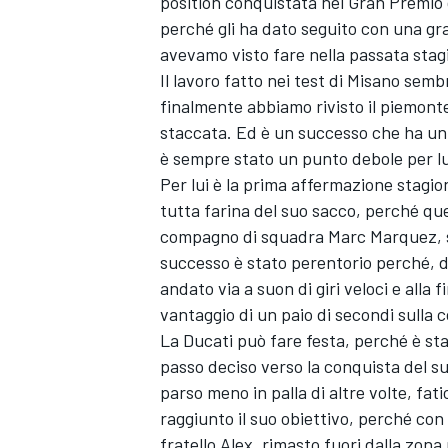
position conquistata nel Gran Premio 
perché gli ha dato seguito con una gra
avevamo visto fare nella passata stag
Il lavoro fatto nei test di Misano semb
finalmente abbiamo rivisto il piemontes
staccata. Ed è un successo che ha un 
è sempre stato un punto debole per lui
Per lui è la prima affermazione stagio
tutta farina del suo sacco, perché que
compagno di squadra
Marc Marquez
,
successo è stato perentorio perché, d
andato via a suon di giri veloci e alla
vantaggio di un paio di secondi sulla
La Ducati può fare festa, perché è s
passo deciso verso la conquista del suo
parso meno in palla di altre volte, fat
raggiunto il suo obiettivo, perché con 
fratello Alex, rimasto fuori dalla zona