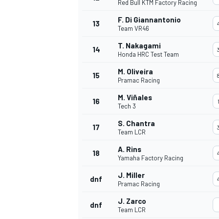
Red Bull KTM Factory Racing
F. Di Giannantonio
13
Team VR46
T. Nakagami
14
Honda HRC Test Team
M. Oliveira
15
Pramac Racing
M. Viñales
16
Tech 3
S. Chantra
17
Team LCR
A. Rins
18
Yamaha Factory Racing
J. Miller
dnf
Pramac Racing
J. Zarco
dnf
Team LCR