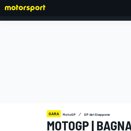
FORMULA 1
GARA
MotoGP
GP del Giappone
MOTOGP | BAGNA