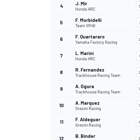
J. Mir
4
Honda HRC
F. Morbidelli
5
Team VR46
F. Quartararo
6
Yamaha Factory Racing
L. Marini
7
Honda HRC
R. Fernandez
8
Trackhouse Racing Team
A. Ogura
9
Trackhouse Racing Team
A. Marquez
10
Gresini Racing
F. Aldeguer
11
RALLY
Gresini Racing
B. Binder
12