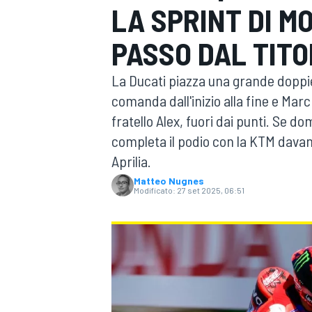
LA SPRINT DI M
MOTOGP
WEC
PASSO DAL TITO
La Ducati piazza una grande doppie
comanda dall'inizio alla fine e Marc
fratello Alex, fuori dai punti. Se
completa il podio con la KTM davanti
Aprilia.
WRC
Matteo Nugnes
Modificato:
27 set 2025, 06:51