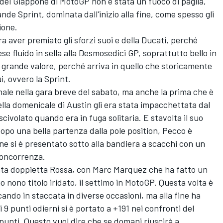
del Giappone di MotoGP non è stata un fuoco di paglia,
nde Sprint, dominata dall'inizio alla fine, come spesso gli
ione.
ra aver premiato gli sforzi suoi e della Ducati, perché
e fluido in sella alla Desmosedici GP, soprattutto bello in
grande valore, perché arriva in quello che storicamente
, ovvero la Sprint.
nale nella gara breve del sabato, ma anche la prima che è
lla domenicale di Austin gli era stata impacchettata dal
 scivolato quando era in fuga solitaria. E stavolta il suo
opo una bella partenza dalla pole position, Pecco è
 fine si è presentato sotto alla bandiera a scacchi con un
 concorrenza.
tata doppietta Rossa, con Marc Marquez che ha fatto un
 nono titolo iridato, il settimo in MotoGP. Questa volta è
icando in staccata in diverse occasioni, ma alla fine ha
i 9 punti odierni si è portato a +191 nei confronti del
 punti. Questo vuol dire che se domani riuscirà a