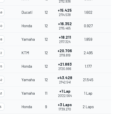
21'12.936
+15.425
Ducati
12
1.602
49
21'14.538
+16.352
Honda
12
0.927
30
21'15.465
+18.211
Yamaha
12
1.859
88
21'17.324
+20.706
KTM
12
2.495
12
21'19.819
+21.883
Honda
12
1.177
35
21'20.996
+43.428
Yamaha
12
21.545
42
21'42.541
+1 Lap
Yamaha
11
1 Lap
43
20'22.564
+3 Laps
Honda
9
2 Laps
5
17'39.270