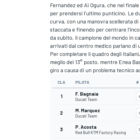
Fernandez
ed
Ai Ogura
, che nel final
per prendersi l'ultimo punticino. Le d
curva, con una manovra scellerata di
staccata e finendo per centrare l'inc
da subito, il campione del mondo in ca
arrivati dal centro medico parlano di 
Per completare il quadro degli italiani
meglio del 13° posto, mentre
Enea Bas
giro a causa di un problema tecnico a
CLA
PILOTA
#
F. Bagnaia
1
Ducati Team
M. Marquez
2
Ducati Team
MONOMARCA
P. Acosta
3
Red Bull KTM Factory Racing