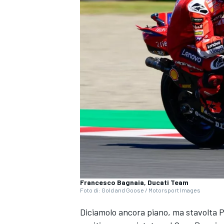
Francesco Bagnaia, Ducati Team
Foto di: Gold and Goose / Motorsport Images
Diciamolo ancora piano, ma stavolta 
MONOPOSTO