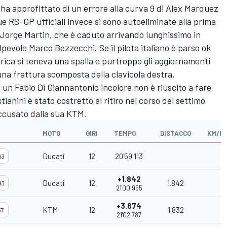
e ha approfittato di un errore alla curva 9 di
Alex Marquez
ue RS-GP ufficiali invece si sono autoeliminate alla prima
Jorge Martin
, che è caduto arrivando lunghissimo in
olpevole
Marco Bezzecchi
. Se il pilota italiano è parso ok
rica si teneva una spalla e purtroppo gli aggiornamenti
una frattura scomposta della clavicola destra.
, un
Fabio Di Giannantonio
incolore non è riuscito a fare
tianini
è stato costretto al ritiro nel corso del settimo
ccusato dalla sua KTM.
MOTO
GIRI
TEMPO
DISTACCO
KM/H
Ducati
12
20'59.113
63
+1.842
Ducati
12
1.842
93
21'00.955
+3.674
KTM
12
1.832
37
21'02.787