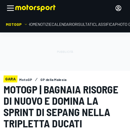
MOTOGP
HOME
NOTIZIE
CALENDARIO
RISULTATI
CLASSIFICA
PHOTO 
GARA
MotoGP
GP della Malesia
MOTOGP | BAGNAIA RISORGE
DI NUOVO E DOMINA LA
SPRINT DI SEPANG NELLA
TRIPLETTA DUCATI