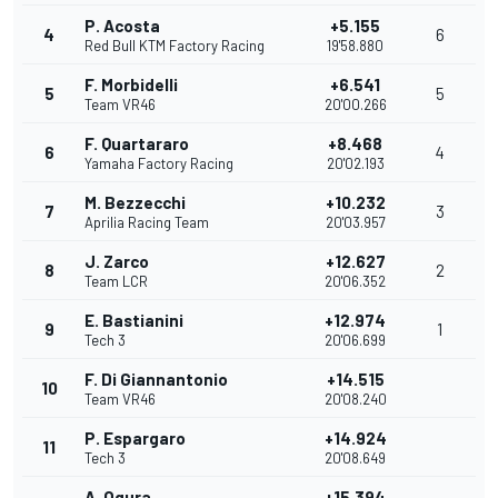
P. Acosta
+5.155
4
6
Red Bull KTM Factory Racing
19'58.880
F. Morbidelli
+6.541
5
5
Team VR46
20'00.266
F. Quartararo
+8.468
6
4
Yamaha Factory Racing
20'02.193
M. Bezzecchi
+10.232
7
3
Aprilia Racing Team
20'03.957
J. Zarco
+12.627
8
2
Team LCR
20'06.352
E. Bastianini
+12.974
9
1
Tech 3
20'06.699
F. Di Giannantonio
+14.515
10
Team VR46
20'08.240
P. Espargaro
+14.924
11
Tech 3
20'08.649
A. Ogura
+15.394