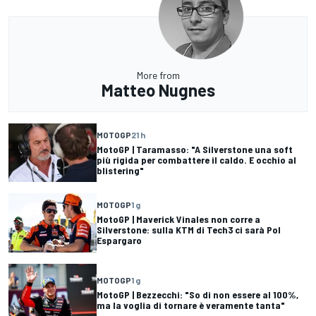
More from
Matteo Nugnes
MOTOGP
21 h
MotoGP | Taramasso: "A Silverstone una soft
più rigida per combattere il caldo. E occhio al
blistering"
MOTOGP
1 g
MotoGP | Maverick Vinales non corre a
Silverstone: sulla KTM di Tech3 ci sarà Pol
Espargaro
MOTOGP
1 g
MotoGP | Bezzecchi: "So di non essere al 100%,
ma la voglia di tornare è veramente tanta"