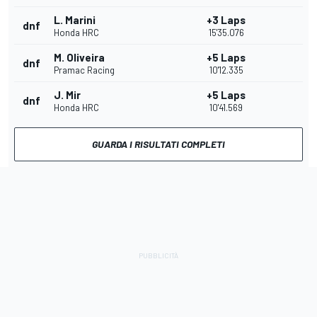
L. Marini
+3 Laps
dnf
Honda HRC
15'35.076
M. Oliveira
+5 Laps
dnf
Pramac Racing
10'12.335
J. Mir
+5 Laps
dnf
Honda HRC
10'41.569
GUARDA I RISULTATI COMPLETI