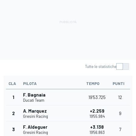
Tutte le statistiche
CLA
PILOTA
TEMPO
PUNTI
F. Bagnaia
1
19'53.725
12
Ducati Team
A. Marquez
+2.259
2
9
Gresini Racing
19'55.984
F. Aldeguer
+3.138
3
7
Gresini Racing
19'56.863