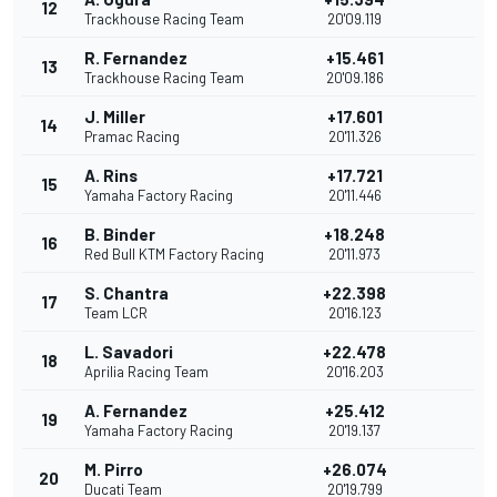
12
Trackhouse Racing Team
20'09.119
R. Fernandez
+15.461
13
Trackhouse Racing Team
20'09.186
J. Miller
+17.601
14
Pramac Racing
20'11.326
A. Rins
+17.721
15
Yamaha Factory Racing
20'11.446
B. Binder
+18.248
16
Red Bull KTM Factory Racing
20'11.973
S. Chantra
+22.398
17
Team LCR
20'16.123
L. Savadori
+22.478
18
Aprilia Racing Team
20'16.203
A. Fernandez
+25.412
19
Yamaha Factory Racing
20'19.137
M. Pirro
+26.074
20
Ducati Team
20'19.799