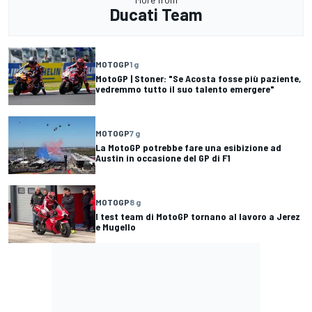
Ducati Team
MOTOGP
1 g
MotoGP | Stoner: "Se Acosta fosse più paziente,
vedremmo tutto il suo talento emergere"
MOTOGP
7 g
La MotoGP potrebbe fare una esibizione ad
Austin in occasione del GP di F1
MOTOGP
8 g
I test team di MotoGP tornano al lavoro a Jerez
e Mugello