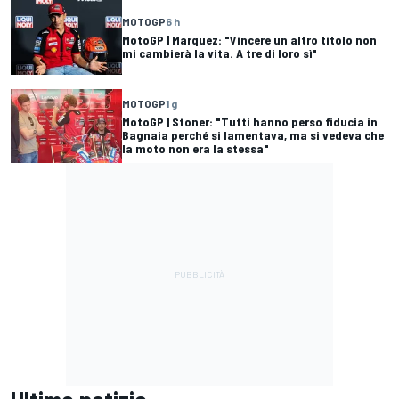
MOTOGP
6 h
MotoGP | Marquez: "Vincere un altro titolo non
mi cambierà la vita. A tre di loro sì"
MOTOGP
1 g
MotoGP | Stoner: "Tutti hanno perso fiducia in
Bagnaia perché si lamentava, ma si vedeva che
la moto non era la stessa"