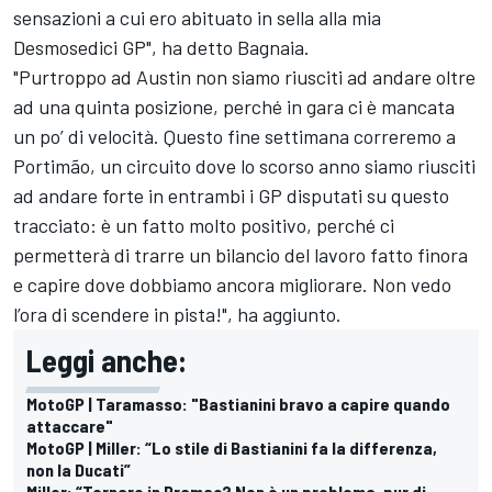
sensazioni a cui ero abituato in sella alla mia
Desmosedici GP", ha detto Bagnaia.
"Purtroppo ad Austin non siamo riusciti ad andare oltre
ad una quinta posizione, perché in gara ci è mancata
un po’ di velocità. Questo fine settimana correremo a
Portimão, un circuito dove lo scorso anno siamo riusciti
ad andare forte in entrambi i GP disputati su questo
tracciato: è un fatto molto positivo, perché ci
permetterà di trarre un bilancio del lavoro fatto finora
e capire dove dobbiamo ancora migliorare. Non vedo
l’ora di scendere in pista!", ha aggiunto.
Leggi anche:
MotoGP | Taramasso: "Bastianini bravo a capire quando
attaccare"
MotoGP | Miller: “Lo stile di Bastianini fa la differenza,
non la Ducati”
Miller: “Tornare in Pramac? Non è un problema, pur di