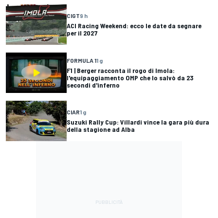
CIGT
9 h
ACI Racing Weekend: ecco le date da segnare
per il 2027
FORMULA 1
1 g
F1 | Berger racconta il rogo di Imola:
l'equipaggiamento OMP che lo salvò da 23
secondi d'inferno
CIAR
1 g
Suzuki Rally Cup: Villardi vince la gara più dura
della stagione ad Alba