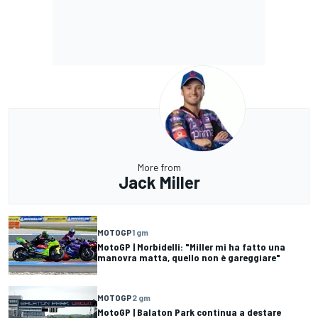
More from
Jack Miller
MOTOGP
1 gm
MotoGP | Morbidelli: "Miller mi ha fatto una
manovra matta, quello non è gareggiare"
MOTOGP
2 gm
MotoGP | Balaton Park continua a destare