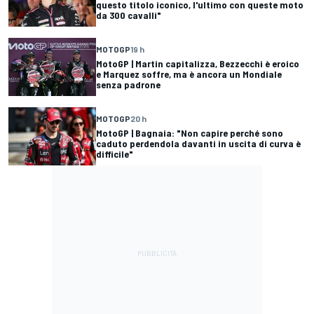
questo titolo iconico, l'ultimo con queste moto
da 300 cavalli"
MOTOGP
19 h
MotoGP | Martin capitalizza, Bezzecchi è eroico
e Marquez soffre, ma è ancora un Mondiale
senza padrone
MOTOGP
20 h
MotoGP | Bagnaia: "Non capire perché sono
caduto perdendola davanti in uscita di curva è
difficile"