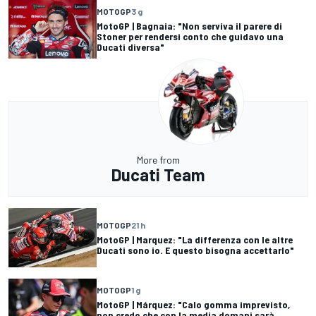
MOTOGP
3 g
MotoGP | Bagnaia: "Non serviva il parere di
Stoner per rendersi conto che guidavo una
Ducati diversa"
More from
Ducati Team
MOTOGP
21 h
MotoGP | Marquez: "La differenza con le altre
Ducati sono io. E questo bisogna accettarlo"
MOTOGP
1 g
MotoGP | Márquez: "Calo gomma imprevisto,
non credo che con la media domani sarà