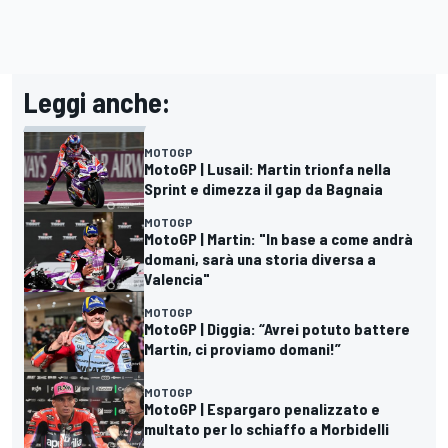
Leggi anche:
MOTOGP
MotoGP | Lusail: Martin trionfa nella
Sprint e dimezza il gap da Bagnaia
MOTOGP
MotoGP | Martin: "In base a come andrà
domani, sarà una storia diversa a
Valencia"
MOTOGP
MotoGP | Diggia: “Avrei potuto battere
Martin, ci proviamo domani!”
MOTOGP
MotoGP | Espargaro penalizzato e
multato per lo schiaffo a Morbidelli