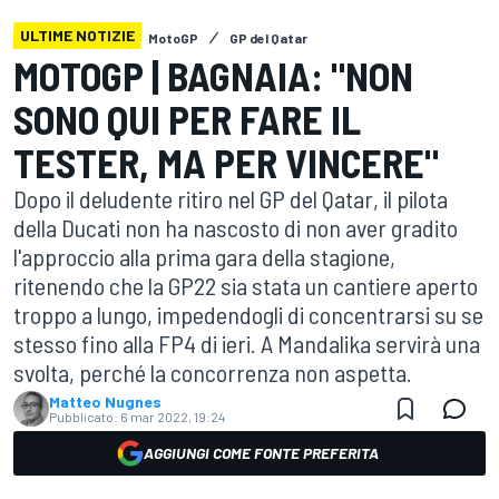
ULTIME NOTIZIE
MotoGP
GP del Qatar
MOTOGP | BAGNAIA: "NON
SONO QUI PER FARE IL
TESTER, MA PER VINCERE"
Dopo il deludente ritiro nel GP del Qatar, il pilota
della Ducati non ha nascosto di non aver gradito
l'approccio alla prima gara della stagione,
ritenendo che la GP22 sia stata un cantiere aperto
troppo a lungo, impedendogli di concentrarsi su se
stesso fino alla FP4 di ieri. A Mandalika servirà una
svolta, perché la concorrenza non aspetta.
Matteo Nugnes
Pubblicato:
6 mar 2022, 19:24
AGGIUNGI COME FONTE PREFERITA