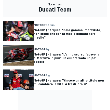
More from
Ducati Team
MOTOGP
56 min
MotoGP | Márquez: "Calo gomma imprevisto,
non credo che con la media domani sarà
meglio"
MOTOGP
1 g
MotoGP | Márquez: "L'anno scorso facevo la
differenza in punti in cui ora vado un po'
peggio"
MOTOGP
2 g
MotoGP | Marquez: "Vincere un altro titolo non
mi cambierà la vita. A tre di loro sì"