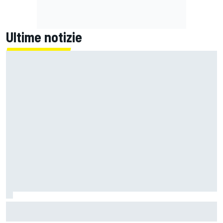
Ultime notizie
MotoGP | KTM potrà sostituire il componente anomalo dei
suoi motori prima del GP di Aragon