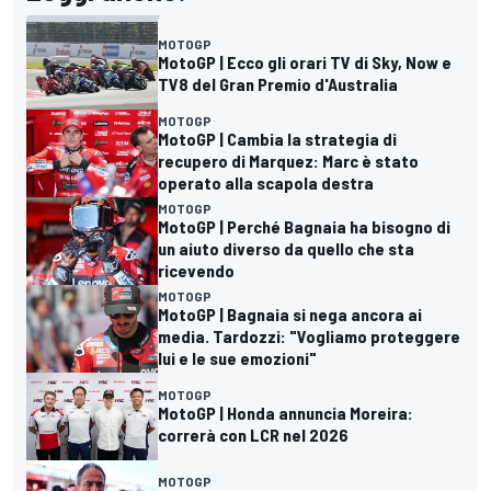
MOTOGP
MotoGP | Ecco gli orari TV di Sky, Now e
TV8 del Gran Premio d'Australia
MOTOGP
MotoGP | Cambia la strategia di
recupero di Marquez: Marc è stato
operato alla scapola destra
MOTOGP
MotoGP | Perché Bagnaia ha bisogno di
un aiuto diverso da quello che sta
ricevendo
MOTOGP
MotoGP | Bagnaia si nega ancora ai
media. Tardozzi: "Vogliamo proteggere
lui e le sue emozioni"
MOTOGP
MotoGP | Honda annuncia Moreira:
correrà con LCR nel 2026
MOTOGP