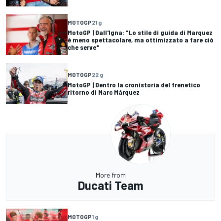
MOTOGP
21 g
MotoGP | Dall'Igna: "Lo stile di guida di Marquez
è meno spettacolare, ma ottimizzato a fare ciò
che serve"
MOTOGP
22 g
MotoGP | Dentro la cronistoria del frenetico
ritorno di Marc Márquez
More from
Ducati Team
MOTOGP
1 g