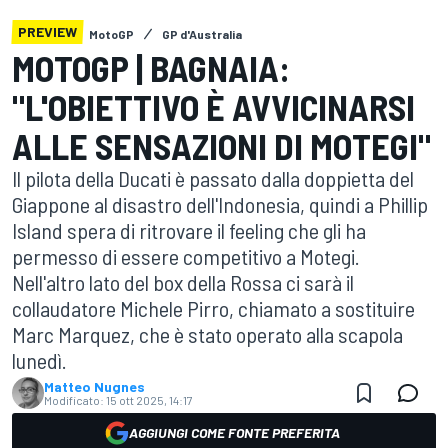
PREVIEW
MotoGP
GP d'Australia
MOTOGP | BAGNAIA:
"L'OBIETTIVO È AVVICINARSI
ALLE SENSAZIONI DI MOTEGI"
Il pilota della Ducati è passato dalla doppietta del
Giappone al disastro dell'Indonesia, quindi a Phillip
Island spera di ritrovare il feeling che gli ha
permesso di essere competitivo a Motegi.
Nell'altro lato del box della Rossa ci sarà il
collaudatore Michele Pirro, chiamato a sostituire
Marc Marquez, che è stato operato alla scapola
lunedì.
Matteo Nugnes
Modificato:
15 ott 2025, 14:17
AGGIUNGI COME FONTE PREFERITA