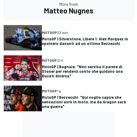
More from
Matteo Nugnes
MOTOGP
33 min
MotoGP | Silverstone, Libere 1: Alex Marquez in
spolvero davanti ad un ottimo Bezzecchi
MOTOGP
21 h
MotoGP | Bagnaia: "Non serviva il parere di
Stoner per rendersi conto che guidavo una
Ducati diversa"
MOTOGP
1 g
MotoGP | Bezzecchi: "Qui voglio capire che
sensazioni avrò in moto, ma da Aragon sarà
una guerra"